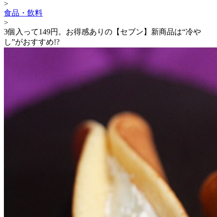
>
食品・飲料
>
3個入って149円。お得感ありの【セブン】新商品は“冷や
し”がおすすめ!?