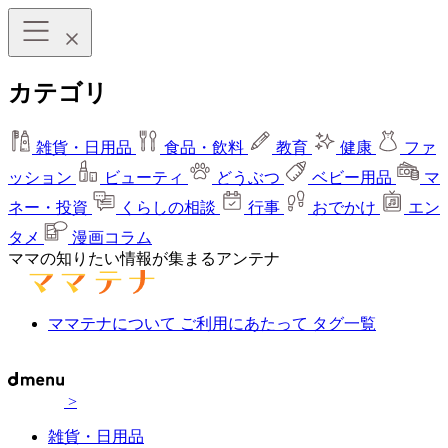
カテゴリ
雑貨・日用品
食品・飲料
教育
健康
ファ
ッション
ビューティ
どうぶつ
ベビー用品
マ
ネー・投資
くらしの相談
行事
おでかけ
エン
タメ
漫画コラム
ママの知りたい情報が集まるアンテナ
ママテナについて
ご利用にあたって
タグ一覧
>
雑貨・日用品