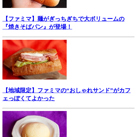
【ファミマ】麺がぎっちぎちで大ボリュームの
『焼きそばパン』が登場！
【地域限定】ファミマの“おしゃれサンド”がカフ
ェっぽくてよかった