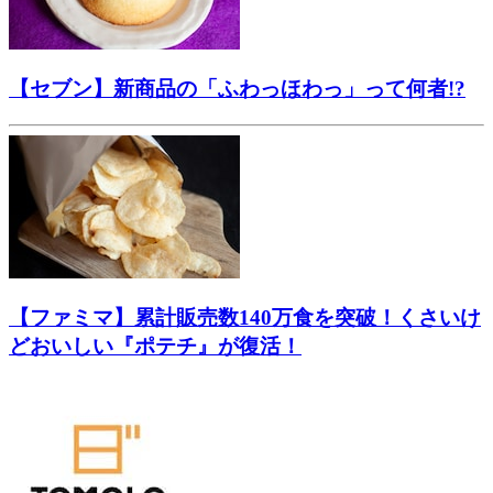
【セブン】新商品の「ふわっほわっ」って何者!?
【ファミマ】累計販売数140万食を突破！くさいけ
どおいしい『ポテチ』が復活！