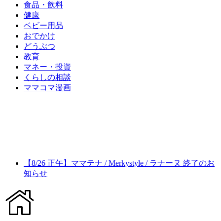
食品・飲料
健康
ベビー用品
おでかけ
どうぶつ
教育
マネー・投資
くらしの相談
ママコマ漫画
【8/26 正午】ママテナ / Merkystyle / ラナーヌ 終了のお
知らせ