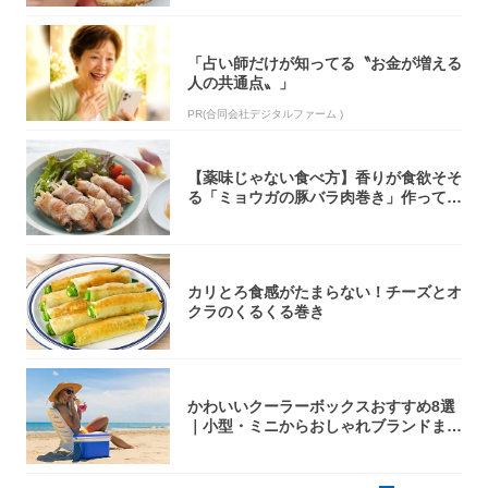
「占い師だけが知ってる〝お金が増える
人の共通点〟」
PR(合同会社デジタルファーム )
【薬味じゃない食べ方】香りが食欲そそ
る「ミョウガの豚バラ肉巻き」作ってみ
た！辛み...
カリとろ食感がたまらない！チーズとオ
クラのくるくる巻き
かわいいクーラーボックスおすすめ8選
｜小型・ミニからおしゃれブランドまで
【202...