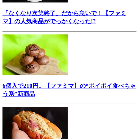
「なくなり次第終了」だから急いで！【ファミ
マ】の人気商品がでっかくなった!?
6個入で210円。【ファミマ】の“ポイポイ食べちゃ
う系”新商品