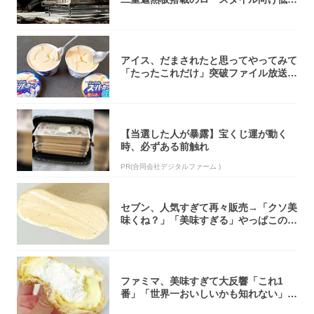
焚き火台
アイス、だまされたと思ってやってみて
「たったこれだけ」突破ファイル放送で
大注目！...
【当選した人が暴露】宝くじ運が動く
時、必ずある前触れ
PR(合同会社デジタルファーム )
セブン、人気すぎて再々販売→「クソ美
味くね？」「美味すぎる」やっぱこのク
オリティ...
ファミマ、美味すぎて大反響「これ1
番」「世界一おいしいかも知れない」
「飲めそう」