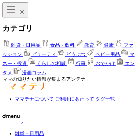
カテゴリ
雑貨・日用品
食品・飲料
教育
健康
ファ
ッション
ビューティ
どうぶつ
ベビー用品
マ
ネー・投資
くらしの相談
行事
おでかけ
エン
タメ
漫画コラム
ママの知りたい情報が集まるアンテナ
ママテナについて
ご利用にあたって
タグ一覧
>
雑貨・日用品