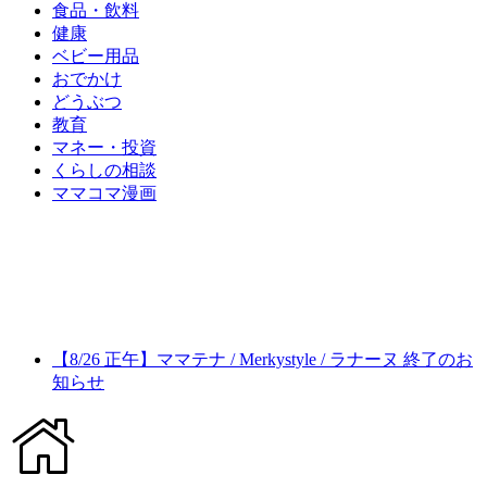
食品・飲料
健康
ベビー用品
おでかけ
どうぶつ
教育
マネー・投資
くらしの相談
ママコマ漫画
【8/26 正午】ママテナ / Merkystyle / ラナーヌ 終了のお
知らせ