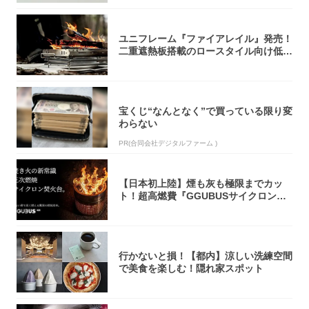
ユニフレーム『ファイアレイル』発売！
二重遮熱板搭載のロースタイル向け低型
焚き火台
宝くじ“なんとなく”で買っている限り変
わらない
PR(合同会社デジタルファーム )
【日本初上陸】煙も灰も極限までカッ
ト！超高燃費『GGUBUSサイクロン焚
火台』が...
行かないと損！【都内】涼しい洗練空間
で美食を楽しむ！隠れ家スポット