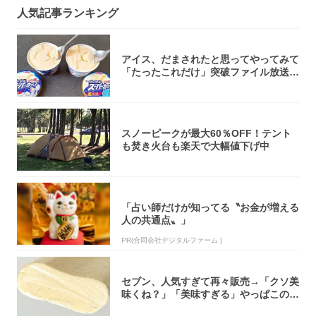
人気記事ランキング
アイス、だまされたと思ってやってみて
「たったこれだけ」突破ファイル放送で
大注目！...
スノーピークが最大60％OFF！テント
も焚き火台も楽天で大幅値下げ中
「占い師だけが知ってる〝お金が増える
人の共通点〟」
PR(合同会社デジタルファーム )
セブン、人気すぎて再々販売→「クソ美
味くね？」「美味すぎる」やっぱこのク
オリティ...