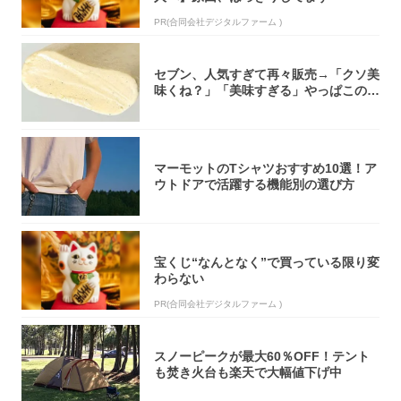
PR(合同会社デジタルファーム )
セブン、人気すぎて再々販売→「クソ美
味くね？」「美味すぎる」やっぱこのク
オリティ...
マーモットのTシャツおすすめ10選！ア
ウトドアで活躍する機能別の選び方
宝くじ“なんとなく”で買っている限り変
わらない
PR(合同会社デジタルファーム )
スノーピークが最大60％OFF！テント
も焚き火台も楽天で大幅値下げ中