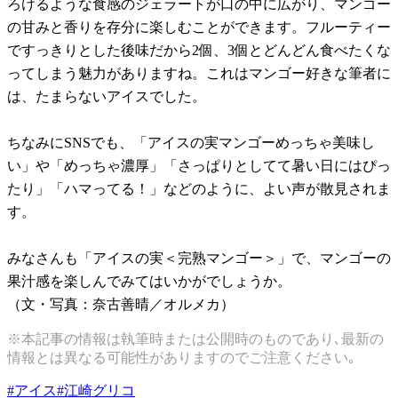
ろけるような食感のジェラートが口の中に広がり、マンゴー
の甘みと香りを存分に楽しむことができます。フルーティー
ですっきりとした後味だから2個、3個とどんどん食べたくな
ってしまう魅力がありますね。これはマンゴー好きな筆者に
は、たまらないアイスでした。
ちなみにSNSでも、「アイスの実マンゴーめっちゃ美味し
い」や「めっちゃ濃厚」「さっぱりとしてて暑い日にはぴっ
たり」「ハマってる！」などのように、よい声が散見されま
す。
みなさんも「アイスの実＜完熟マンゴー＞」で、マンゴーの
果汁感を楽しんでみてはいかがでしょうか。
（文・写真：奈古善晴／オルメカ）
※本記事の情報は執筆時または公開時のものであり､最新の
情報とは異なる可能性がありますのでご注意ください｡
#
アイス
#
江崎グリコ