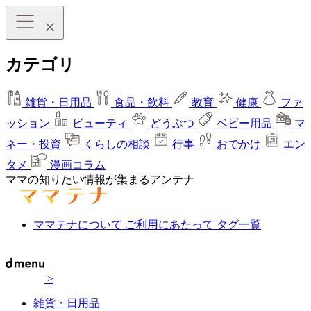
カテゴリ
雑貨・日用品
食品・飲料
教育
健康
ファ
ッション
ビューティ
どうぶつ
ベビー用品
マ
ネー・投資
くらしの相談
行事
おでかけ
エン
タメ
漫画コラム
ママの知りたい情報が集まるアンテナ
ママテナについて
ご利用にあたって
タグ一覧
>
雑貨・日用品