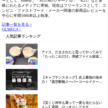
ーとして「editeur」「SUUMOジャーナル」「R25」など多
岐にわたるメディアに寄稿。現在はフリーランスとして、コ
ンビニ・ファストフード・メーカー関連の新商品レビューを
中心に年間1000本以上執筆。
記事一覧を見る >
OLMECA >
人気記事ランキング
アイス、だまされたと思ってやってみて
「たったこれだけ」突破ファイル放送で
大注目！...
【キャプテンスタッグ】史上最強の保冷
力！『真空断熱スーパーコールドクーラ
ーボック...
【宝くじ何年も買って一度も当たらない
人へ】原因、はっきりしてます