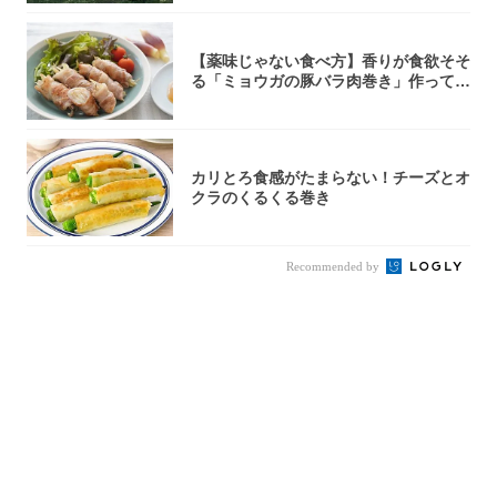
【薬味じゃない食べ方】香りが食欲そそ
る「ミョウガの豚バラ肉巻き」作ってみ
た！辛み...
カリとろ食感がたまらない！チーズとオ
クラのくるくる巻き
Recommended by