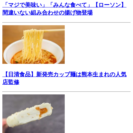
「マジで美味い」「みんな食べて」【ローソン】
間違いない組み合わせの揚げ物登場
【日清食品】新発売カップ麺は熊本生まれの人気
店監修