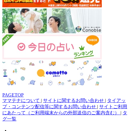
PAGETOP
ママテナについて
|
サイトに関するお問い合わせ
|
タイアッ
プ・コンテンツ配信等に関するお問い合わせ
|
サイトご利用
にあたって（ご利用端末からの外部送信のご案内含む）
|
タ
グ一覧