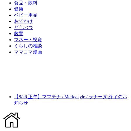
食品・飲料
健康
ベビー用品
おでかけ
どうぶつ
教育
マネー・投資
くらしの相談
ママコマ漫画
【8/26 正午】ママテナ / Merkystyle / ラナーヌ 終了のお
知らせ