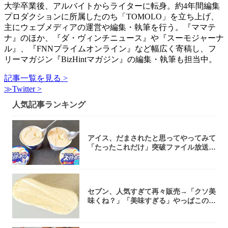
大学卒業後、アルバイトからライターに転身。約4年間編集
プロダクションに所属したのち「TOMOLO」を立ち上げ、
主にウェブメディアの運営や編集・執筆を行う。『ママテ
ナ』のほか、『ダ・ヴィンチニュース』や『スーモジャーナ
ル』、『FNNプライムオンライン』など幅広く寄稿し、フ
リーマガジン『BizHintマガジン』の編集・執筆も担当中。
記事一覧を見る >
≫Twitter >
人気記事ランキング
アイス、だまされたと思ってやってみて
「たったこれだけ」突破ファイル放送で
大注目！...
セブン、人気すぎて再々販売→「クソ美
味くね？」「美味すぎる」やっぱこのク
オリティ...