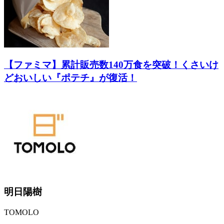
【ファミマ】累計販売数140万食を突破！くさいけ
どおいしい『ポテチ』が復活！
明日陽樹
TOMOLO