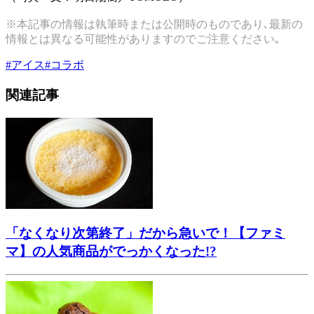
※本記事の情報は執筆時または公開時のものであり､最新の
情報とは異なる可能性がありますのでご注意ください｡
#
アイス
#
コラボ
関連記事
「なくなり次第終了」だから急いで！【ファミ
マ】の人気商品がでっかくなった!?