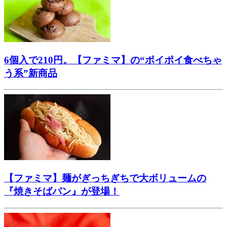
6個入で210円。【ファミマ】の“ポイポイ食べちゃ
う系”新商品
【ファミマ】麺がぎっちぎちで大ボリュームの
『焼きそばパン』が登場！