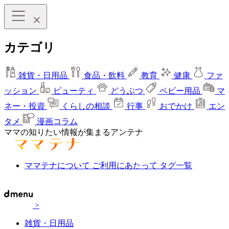
カテゴリ
雑貨・日用品
食品・飲料
教育
健康
ファ
ッション
ビューティ
どうぶつ
ベビー用品
マ
ネー・投資
くらしの相談
行事
おでかけ
エン
タメ
漫画コラム
ママの知りたい情報が集まるアンテナ
ママテナについて
ご利用にあたって
タグ一覧
>
雑貨・日用品