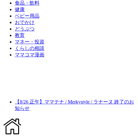
食品・飲料
健康
ベビー用品
おでかけ
どうぶつ
教育
マネー・投資
くらしの相談
ママコマ漫画
【8/26 正午】ママテナ / Merkystyle / ラナーヌ 終了のお
知らせ