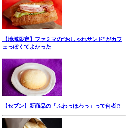
【地域限定】ファミマの“おしゃれサンド”がカフ
ェっぽくてよかった
【セブン】新商品の「ふわっほわっ」って何者!?