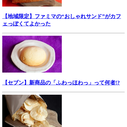
【地域限定】ファミマの“おしゃれサンド”がカフ
ェっぽくてよかった
【セブン】新商品の「ふわっほわっ」って何者!?