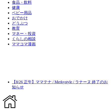
食品・飲料
健康
ベビー用品
おでかけ
どうぶつ
教育
マネー・投資
くらしの相談
ママコマ漫画
【8/26 正午】ママテナ / Merkystyle / ラナーヌ 終了のお
知らせ