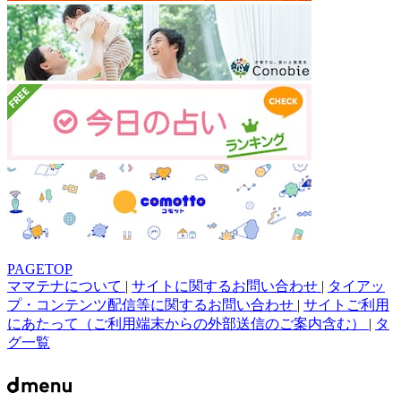
PAGETOP
ママテナについて
|
サイトに関するお問い合わせ
|
タイアッ
プ・コンテンツ配信等に関するお問い合わせ
|
サイトご利用
にあたって（ご利用端末からの外部送信のご案内含む）
|
タ
グ一覧