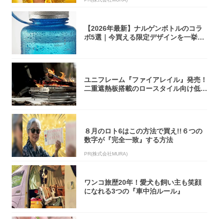
【2026年最新】ナルゲンボトルのコラ
ボ5選｜今買える限定デザインを一挙紹
介！
ユニフレーム『ファイアレイル』発売！
二重遮熱板搭載のロースタイル向け低型
焚き火台
８月のロト6はこの方法で買え!!６つの
数字が『完全一致』する方法
PR(株式会社MURA)
ワンコ旅歴20年！愛犬も飼い主も笑顔
になれる3つの『車中泊ルール』