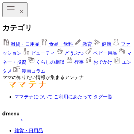
カテゴリ
雑貨・日用品
食品・飲料
教育
健康
ファ
ッション
ビューティ
どうぶつ
ベビー用品
マ
ネー・投資
くらしの相談
行事
おでかけ
エン
タメ
漫画コラム
ママの知りたい情報が集まるアンテナ
ママテナについて
ご利用にあたって
タグ一覧
>
雑貨・日用品