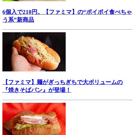
6個入で210円。【ファミマ】の“ポイポイ食べちゃ
う系”新商品
【ファミマ】麺がぎっちぎちで大ボリュームの
『焼きそばパン』が登場！