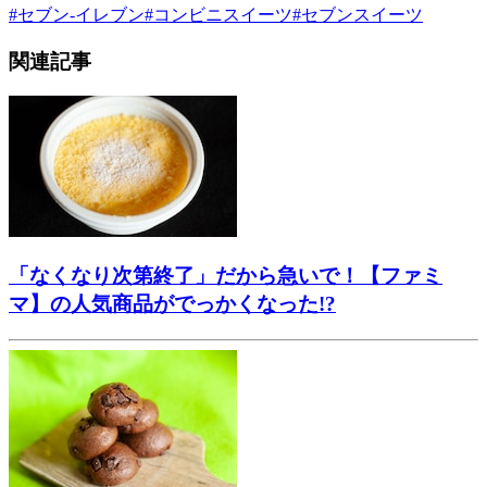
#
セブン-イレブン
#
コンビニスイーツ
#
セブンスイーツ
関連記事
「なくなり次第終了」だから急いで！【ファミ
マ】の人気商品がでっかくなった!?