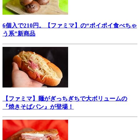
6個入で210円。【ファミマ】の“ポイポイ食べちゃ
う系”新商品
【ファミマ】麺がぎっちぎちで大ボリュームの
『焼きそばパン』が登場！