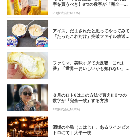
字を買うべき】6つの数字が「完全一
致」する方...
PR(株式会社MURA)
アイス、だまされたと思ってやってみて
「たったこれだけ」突破ファイル放送で
大注目！...
ファミマ、美味すぎて大反響「これ1
番」「世界一おいしいかも知れない」
「飲めそう」
８月のロト6はこの方法で買え!!６つの
数字が『完全一致』する方法
PR(株式会社MURA)
酒場の小恥（こはじ）。あるワインビス
トロにて｜大平一枝