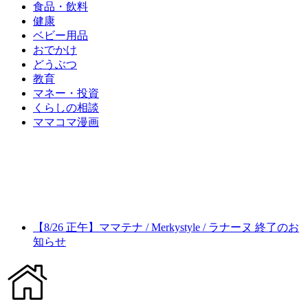
食品・飲料
健康
ベビー用品
おでかけ
どうぶつ
教育
マネー・投資
くらしの相談
ママコマ漫画
【8/26 正午】ママテナ / Merkystyle / ラナーヌ 終了のお
知らせ