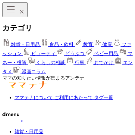
カテゴリ
雑貨・日用品
食品・飲料
教育
健康
ファ
ッション
ビューティ
どうぶつ
ベビー用品
マ
ネー・投資
くらしの相談
行事
おでかけ
エン
タメ
漫画コラム
ママの知りたい情報が集まるアンテナ
ママテナについて
ご利用にあたって
タグ一覧
>
雑貨・日用品