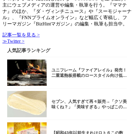
主にウェブメディアの運営や編集・執筆を行う。『ママテ
ナ』のほか、『ダ・ヴィンチニュース』や『スーモジャーナ
ル』、『FNNプライムオンライン』など幅広く寄稿し、フ
リーマガジン『BizHintマガジン』の編集・執筆も担当中。
記事一覧を見る >
≫Twitter >
人気記事ランキング
ユニフレーム『ファイアレイル』発売！
二重遮熱板搭載のロースタイル向け低型
焚き火台
セブン、人気すぎて再々販売→「クソ美
味くね？」「美味すぎる」やっぱこのク
オリティ...
【昭和43年以前生まれはロト６この数