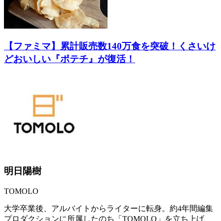
【ファミマ】累計販売数140万食を突破！くさいけ
どおいしい『ポテチ』が復活！
明日陽樹
TOMOLO
大学卒業後、アルバイトからライターに転身。約4年間編集
プロダクションに所属したのち「TOMOLO」を立ち上げ、