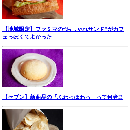
【地域限定】ファミマの“おしゃれサンド”がカフ
ェっぽくてよかった
【セブン】新商品の「ふわっほわっ」って何者!?