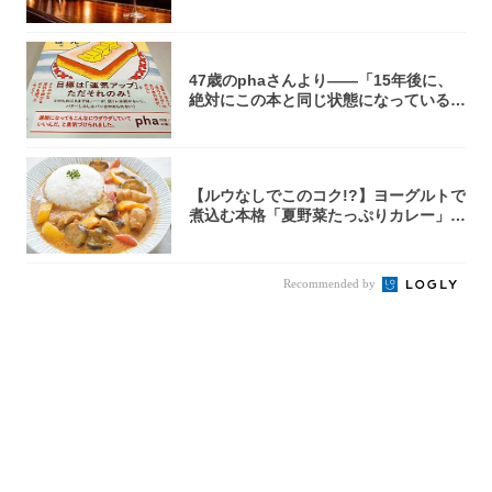
47歳のphaさんより――「15年後に、
絶対にこの本と同じ状態になっている自
信が...
【ルウなしでこのコク!?】ヨーグルトで
煮込む本格「夏野菜たっぷりカレー」作
ってみ...
Recommended by