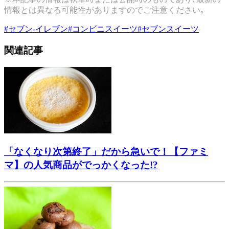
情報とは異なる可能性がありますのでご注意ください｡
#
セブン-イレブン
#
コンビニスイーツ
#
セブンスイーツ
関連記事
「なくなり次第終了」だから急いで！【ファミ
マ】の人気商品がでっかくなった!?