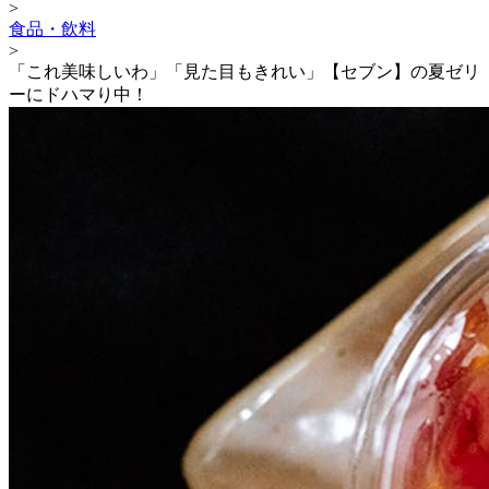
>
食品・飲料
>
「これ美味しいわ」「見た目もきれい」【セブン】の夏ゼリ
ーにドハマり中！