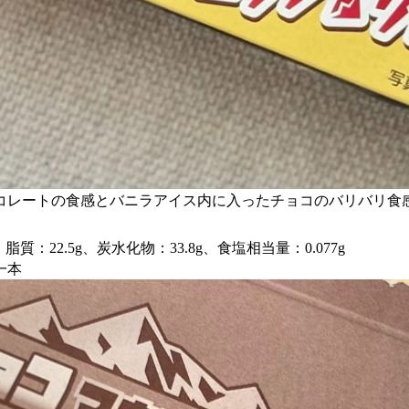
レートの食感とバニラアイス内に入ったチョコのバリバリ食感を
脂質：22.5g、炭水化物：33.8g、食塩相当量：0.077g
一本