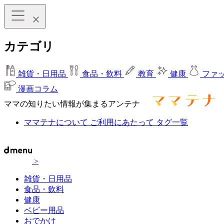
カテゴリ
雑貨・日用品
食品・飲料
教育
健康
ファ
漫画コラム
ママの知りたい情報が集まるアンテナ
ママテナについて
ご利用にあたって
タグ一覧
>
雑貨・日用品
食品・飲料
健康
ベビー用品
おでかけ