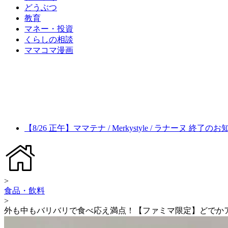
どうぶつ
教育
マネー・投資
くらしの相談
ママコマ漫画
【8/26 正午】ママテナ / Merkystyle / ラナーヌ 終了の
>
食品・飲料
>
外も中もバリバリで食べ応え満点！【ファミマ限定】どでか