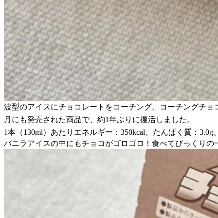
波型のアイスにチョコレートをコーチング。コーチングチョコ
月にも発売された商品で、約1年ぶりに復活しました。
1本（130ml）あたりエネルギー：350kcal、たんぱく質：3.0g、
バニラアイスの中にもチョコがゴロゴロ！食べてびっくりの