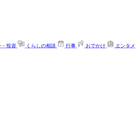
ー・投資
くらしの相談
行事
おでかけ
エンタメ