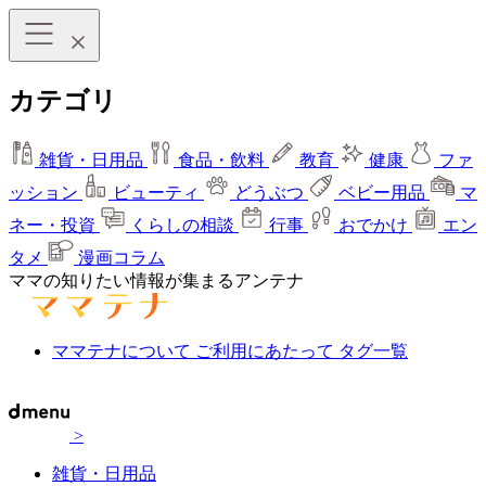
カテゴリ
雑貨・日用品
食品・飲料
教育
健康
ファ
ッション
ビューティ
どうぶつ
ベビー用品
マ
ネー・投資
くらしの相談
行事
おでかけ
エン
タメ
漫画コラム
ママの知りたい情報が集まるアンテナ
ママテナについて
ご利用にあたって
タグ一覧
>
雑貨・日用品