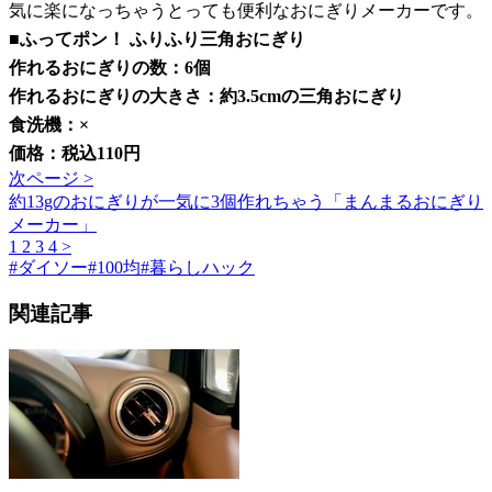
気に楽になっちゃうとっても便利なおにぎりメーカーです。
■ふってポン！ ふりふり三角おにぎり
作れるおにぎりの数：6個
作れるおにぎりの大きさ：約3.5cmの三角おにぎり
食洗機：×
価格：税込110円
次ページ >
約13gのおにぎりが一気に3個作れちゃう「まんまるおにぎり
メーカー」
1
2
3
4
>
#
ダイソー
#
100均
#
暮らしハック
関連記事