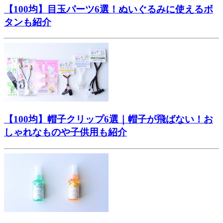
【100均】目玉パーツ6選！ぬいぐるみに使えるボ
タンも紹介
【100均】帽子クリップ6選｜帽子が飛ばない！お
しゃれなものや子供用も紹介