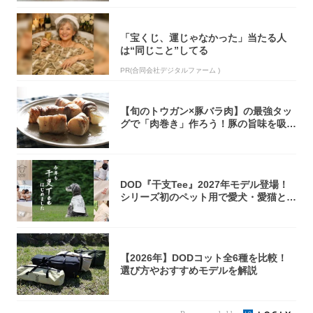
「宝くじ、運じゃなかった」当たる人
は“同じこと”してる
PR(合同会社デジタルファーム )
【旬のトウガン×豚バラ肉】の最強タッ
グで「肉巻き」作ろう！豚の旨味を吸い
尽くした...
DOD『干支Tee』2027年モデル登場！
シリーズ初のペット用で愛犬・愛猫とリ
ン...
【2026年】DODコット全6種を比較！
選び方やおすすめモデルを解説