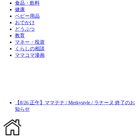
食品・飲料
健康
ベビー用品
おでかけ
どうぶつ
教育
マネー・投資
くらしの相談
ママコマ漫画
【8/26 正午】ママテナ / Merkystyle / ラナーヌ 終了のお
知らせ