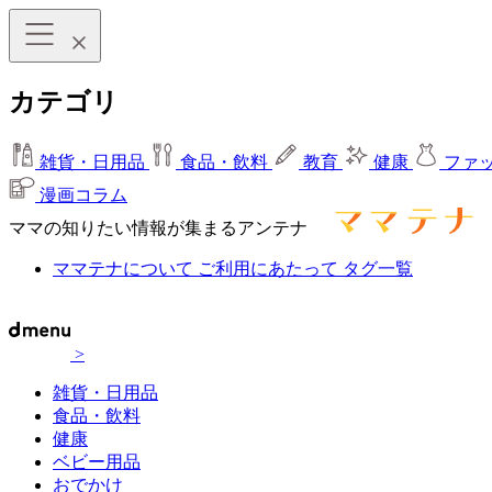
カテゴリ
雑貨・日用品
食品・飲料
教育
健康
ファ
漫画コラム
ママの知りたい情報が集まるアンテナ
ママテナについて
ご利用にあたって
タグ一覧
>
雑貨・日用品
食品・飲料
健康
ベビー用品
おでかけ