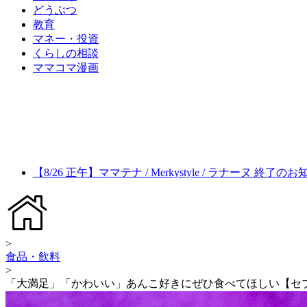
どうぶつ
教育
マネー・投資
くらしの相談
ママコマ漫画
【8/26 正午】ママテナ / Merkystyle / ラナーヌ 終了の
>
食品・飲料
>
「大満足」「かわいい」あんこ好きにぜひ食べてほしい【セ