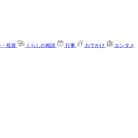
ー・投資
くらしの相談
行事
おでかけ
エンタメ