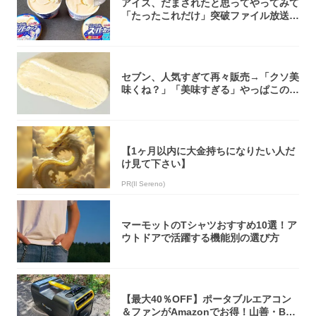
アイス、だまされたと思ってやってみて
「たったこれだけ」突破ファイル放送で
大注目！...
セブン、人気すぎて再々販売→「クソ美
味くね？」「美味すぎる」やっぱこのク
オリティ...
【1ヶ月以内に大金持ちになりたい人だ
け見て下さい】
PR(Il Sereno)
マーモットのTシャツおすすめ10選！ア
ウトドアで活躍する機能別の選び方
【最大40％OFF】ポータブルエアコン
＆ファンがAmazonでお得！山善・Bo