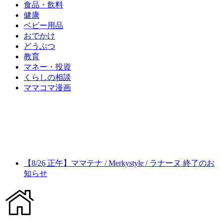
食品・飲料
健康
ベビー用品
おでかけ
どうぶつ
教育
マネー・投資
くらしの相談
ママコマ漫画
【8/26 正午】ママテナ / Merkystyle / ラナーヌ 終了のお
知らせ