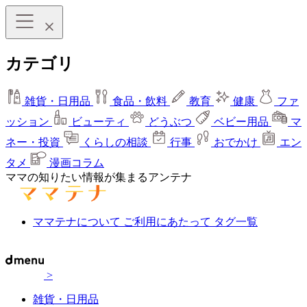
カテゴリ
雑貨・日用品
食品・飲料
教育
健康
ファ
ッション
ビューティ
どうぶつ
ベビー用品
マ
ネー・投資
くらしの相談
行事
おでかけ
エン
タメ
漫画コラム
ママの知りたい情報が集まるアンテナ
ママテナについて
ご利用にあたって
タグ一覧
>
雑貨・日用品