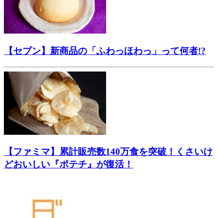
【セブン】新商品の「ふわっほわっ」って何者!?
【ファミマ】累計販売数140万食を突破！くさいけ
どおいしい『ポテチ』が復活！