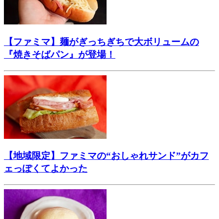
【ファミマ】麺がぎっちぎちで大ボリュームの
『焼きそばパン』が登場！
【地域限定】ファミマの“おしゃれサンド”がカフ
ェっぽくてよかった