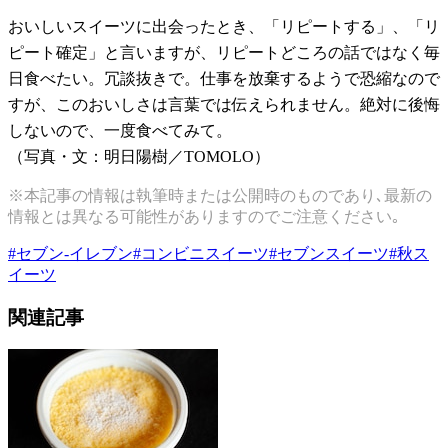
おいしいスイーツに出会ったとき、「リピートする」、「リ
ピート確定」と言いますが、リピートどころの話ではなく毎
日食べたい。冗談抜きで。仕事を放棄するようで恐縮なので
すが、このおいしさは言葉では伝えられません。絶対に後悔
しないので、一度食べてみて。
（写真・文：明日陽樹／TOMOLO）
※本記事の情報は執筆時または公開時のものであり､最新の
情報とは異なる可能性がありますのでご注意ください｡
#
セブン-イレブン
#
コンビニスイーツ
#
セブンスイーツ
#
秋ス
イーツ
関連記事