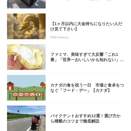
u...
【1ヶ月以内に大金持ちになりたい人だ
け見て下さい】
PR(Il Sereno)
ファミマ、美味すぎて大反響「これ1
番」「世界一おいしいかも知れない」
「飲めそう」
カナダの食を祝う一日 市場と食卓をつ
なぐ「フード・デー」【カナダ】
バイクテントおすすめ12選！選び方か
ら積載のコツまで徹底解説