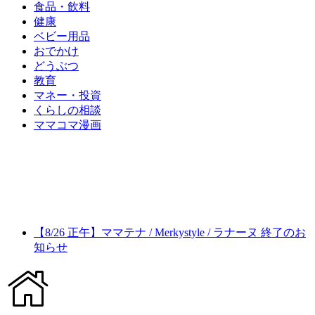
食品・飲料
健康
ベビー用品
おでかけ
どうぶつ
教育
マネー・投資
くらしの相談
ママコマ漫画
【8/26 正午】ママテナ / Merkystyle / ラナーヌ 終了のお
知らせ