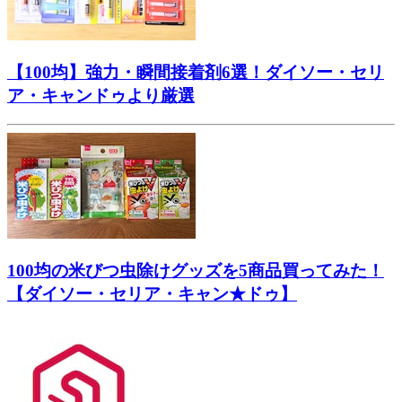
【100均】強力・瞬間接着剤6選！ダイソー・セリ
ア・キャンドゥより厳選
100均の米びつ虫除けグッズを5商品買ってみた！
【ダイソー・セリア・キャン★ドゥ】