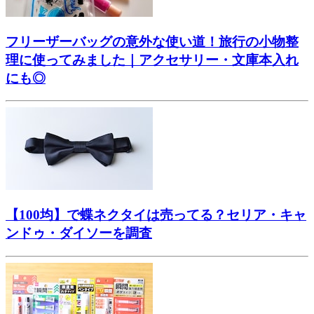
フリーザーバッグの意外な使い道！旅行の小物整
理に使ってみました｜アクセサリー・文庫本入れ
にも◎
【100均】で蝶ネクタイは売ってる？セリア・キャ
ンドゥ・ダイソーを調査