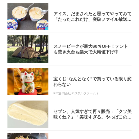
アイス、だまされたと思ってやってみて
「たったこれだけ」突破ファイル放送で
大注目！...
スノーピークが最大60％OFF！テント
も焚き火台も楽天で大幅値下げ中
宝くじ“なんとなく”で買っている限り変
わらない
PR(合同会社デジタルファーム )
セブン、人気すぎて再々販売→「クソ美
味くね？」「美味すぎる」やっぱこのク
オリティ...