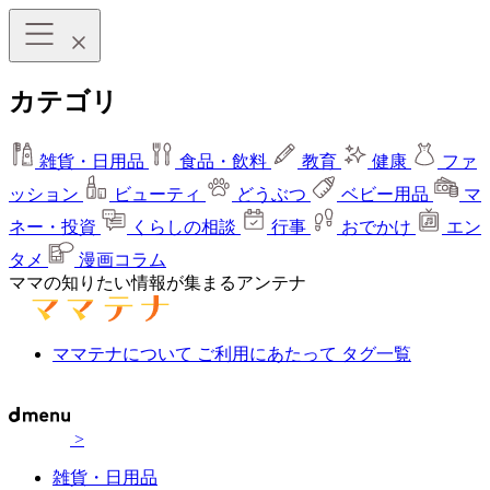
カテゴリ
雑貨・日用品
食品・飲料
教育
健康
ファ
ッション
ビューティ
どうぶつ
ベビー用品
マ
ネー・投資
くらしの相談
行事
おでかけ
エン
タメ
漫画コラム
ママの知りたい情報が集まるアンテナ
ママテナについて
ご利用にあたって
タグ一覧
>
雑貨・日用品