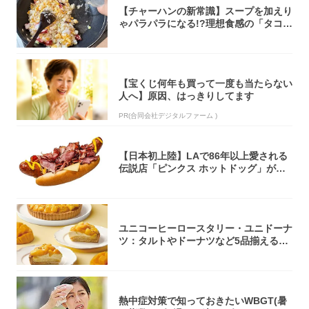
【チャーハンの新常識】スープを加えり
ゃパラパラになる!?理想食感の「タコチ
ャーハ...
【宝くじ何年も買って一度も当たらない
人へ】原因、はっきりしてます
PR(合同会社デジタルファーム )
【日本初上陸】LAで86年以上愛される
伝説店「ピンクス ホットドッグ」が年
内に東...
ユニコーヒーロースタリー・ユニドーナ
ツ：タルトやドーナツなど5品揃える
「マンゴー...
熱中症対策で知っておきたいWBGT(暑