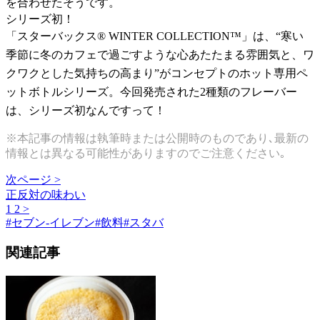
を合わせたそうです。
シリーズ初！
「スターバックス® WINTER COLLECTION™」は、“寒い
季節に冬のカフェで過ごすような心あたたまる雰囲気と、ワ
クワクとした気持ちの高まり”がコンセプトのホット専用ペ
ットボトルシリーズ。今回発売された2種類のフレーバー
は、シリーズ初なんですって！
※本記事の情報は執筆時または公開時のものであり､最新の
情報とは異なる可能性がありますのでご注意ください｡
次ページ >
正反対の味わい
1
2
>
#
セブン-イレブン
#
飲料
#
スタバ
関連記事