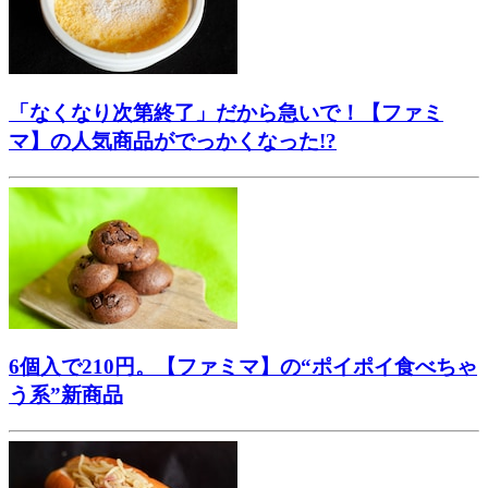
「なくなり次第終了」だから急いで！【ファミ
マ】の人気商品がでっかくなった!?
6個入で210円。【ファミマ】の“ポイポイ食べちゃ
う系”新商品