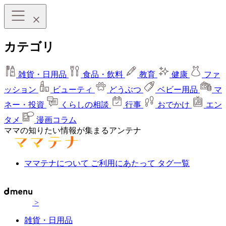
カテゴリ
雑貨・日用品
食品・飲料
教育
健康
ファ
ッション
ビューティ
どうぶつ
ベビー用品
マ
ネー・投資
くらしの相談
行事
おでかけ
エン
タメ
漫画コラム
ママの知りたい情報が集まるアンテナ
ママテナについて
ご利用にあたって
タグ一覧
>
雑貨・日用品