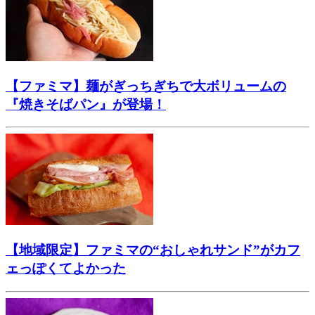
【ファミマ】麺がぎっちぎちで大ボリュームの
『焼きそばパン』が登場！
【地域限定】ファミマの“おしゃれサンド”がカフ
ェっぽくてよかった