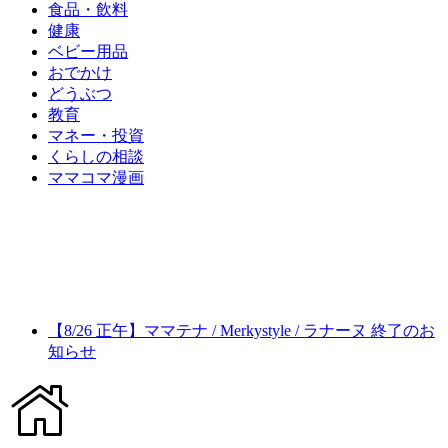
食品・飲料
健康
ベビー用品
おでかけ
どうぶつ
教育
マネー・投資
くらしの相談
ママコマ漫画
【8/26 正午】ママテナ / Merkystyle / ラナーヌ 終了のお
知らせ