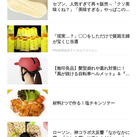
セブン、人気すぎて再々販売→「クソ美
味くね？」「美味すぎる」やっぱこのク
オリティ...
「現実…？」〇〇をしただけで貧困主婦
が宝くじ当選
PR(合同会社デジタルファーム )
【無印良品】髪型崩れや蒸れ対策に！
『風が抜ける自転車ヘルメット』＆『2
0型自転車...
材料2つで作る！塩チキンソテー
ローソン、神コラボ大反響「なかなかに