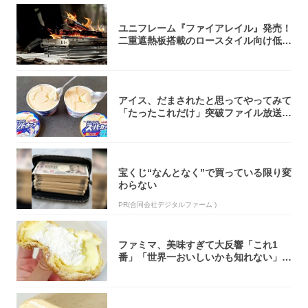
ユニフレーム『ファイアレイル』発売！
二重遮熱板搭載のロースタイル向け低型
焚き火台
アイス、だまされたと思ってやってみて
「たったこれだけ」突破ファイル放送で
大注目！...
宝くじ“なんとなく”で買っている限り変
わらない
PR(合同会社デジタルファーム )
ファミマ、美味すぎて大反響「これ1
番」「世界一おいしいかも知れない」
「飲めそう」