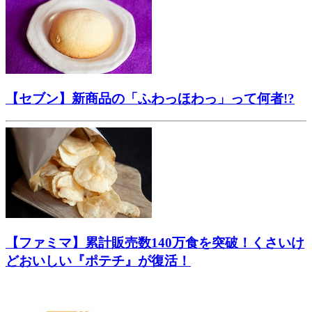
【セブン】新商品の「ふわっほわっ」って何者!?
【ファミマ】累計販売数140万食を突破！くさいけ
どおいしい『ポテチ』が復活！