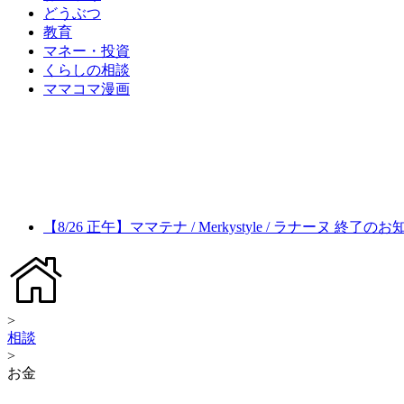
どうぶつ
教育
マネー・投資
くらしの相談
ママコマ漫画
【8/26 正午】ママテナ / Merkystyle / ラナーヌ 終了の
>
相談
>
お金