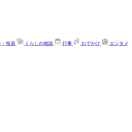
ー・投資
くらしの相談
行事
おでかけ
エンタメ