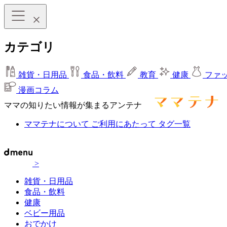
カテゴリ
雑貨・日用品
食品・飲料
教育
健康
ファ
漫画コラム
ママの知りたい情報が集まるアンテナ
ママテナについて
ご利用にあたって
タグ一覧
>
雑貨・日用品
食品・飲料
健康
ベビー用品
おでかけ