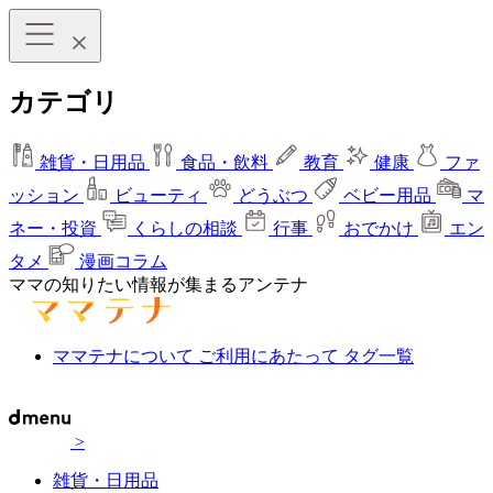
カテゴリ
雑貨・日用品
食品・飲料
教育
健康
ファ
ッション
ビューティ
どうぶつ
ベビー用品
マ
ネー・投資
くらしの相談
行事
おでかけ
エン
タメ
漫画コラム
ママの知りたい情報が集まるアンテナ
ママテナについて
ご利用にあたって
タグ一覧
>
雑貨・日用品