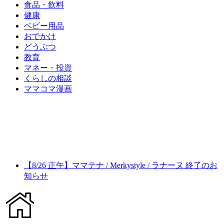
食品・飲料
健康
ベビー用品
おでかけ
どうぶつ
教育
マネー・投資
くらしの相談
ママコマ漫画
【8/26 正午】ママテナ / Merkystyle / ラナーヌ 終了のお
知らせ