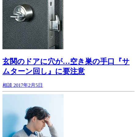
玄関のドアに穴が…空き巣の手口『サ
ムターン回し』に要注意
相談
2017年2月5日