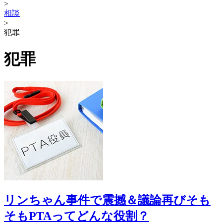
>
相談
>
犯罪
犯罪
リンちゃん事件で震撼＆議論再びそも
そもPTAってどんな役割？