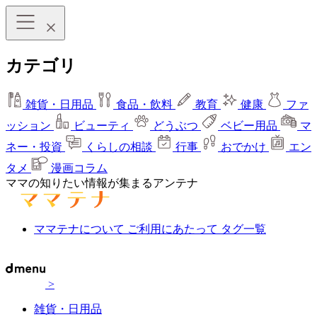
カテゴリ
雑貨・日用品
食品・飲料
教育
健康
ファ
ッション
ビューティ
どうぶつ
ベビー用品
マ
ネー・投資
くらしの相談
行事
おでかけ
エン
タメ
漫画コラム
ママの知りたい情報が集まるアンテナ
ママテナについて
ご利用にあたって
タグ一覧
>
雑貨・日用品