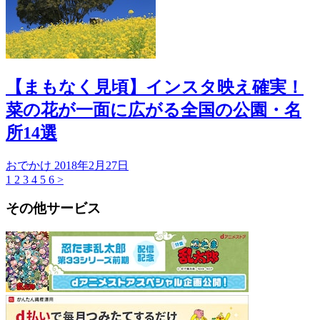
【まもなく見頃】インスタ映え確実！
菜の花が一面に広がる全国の公園・名
所14選
おでかけ
2018年2月27日
1
2
3
4
5
6
>
その他サービス