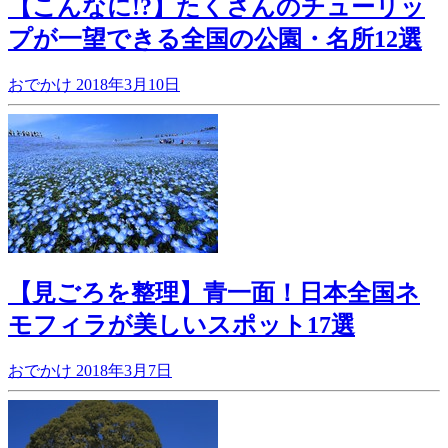
【こんなに!?】たくさんのチューリッ
プが一望できる全国の公園・名所12選
おでかけ
2018年3月10日
【見ごろを整理】青一面！日本全国ネ
モフィラが美しいスポット17選
おでかけ
2018年3月7日