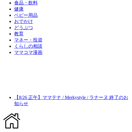
食品・飲料
健康
ベビー用品
おでかけ
どうぶつ
教育
マネー・投資
くらしの相談
ママコマ漫画
【8/26 正午】ママテナ / Merkystyle / ラナーヌ 終了のお
知らせ