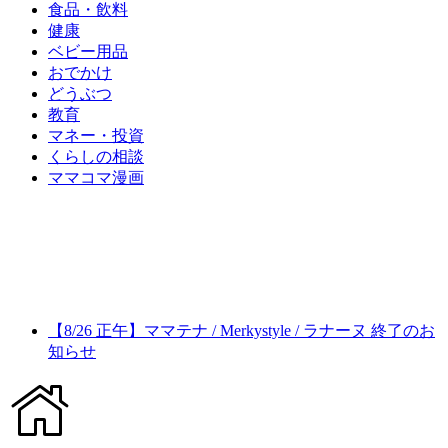
食品・飲料
健康
ベビー用品
おでかけ
どうぶつ
教育
マネー・投資
くらしの相談
ママコマ漫画
【8/26 正午】ママテナ / Merkystyle / ラナーヌ 終了のお
知らせ