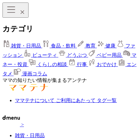
カテゴリ
雑貨・日用品
食品・飲料
教育
健康
ファ
ッション
ビューティ
どうぶつ
ベビー用品
マ
ネー・投資
くらしの相談
行事
おでかけ
エン
タメ
漫画コラム
ママの知りたい情報が集まるアンテナ
ママテナについて
ご利用にあたって
タグ一覧
>
雑貨・日用品