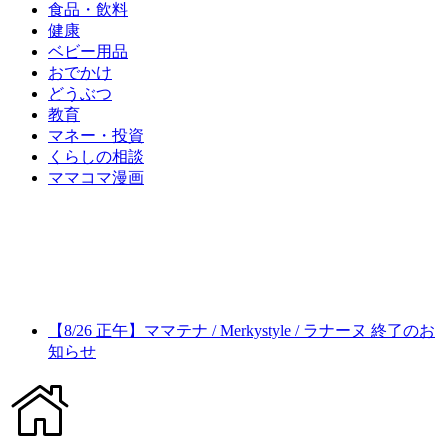
食品・飲料
健康
ベビー用品
おでかけ
どうぶつ
教育
マネー・投資
くらしの相談
ママコマ漫画
【8/26 正午】ママテナ / Merkystyle / ラナーヌ 終了のお
知らせ