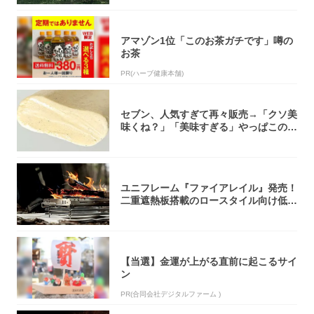
アマゾン1位「このお茶ガチです」噂の
お茶
PR(ハーブ健康本舗)
セブン、人気すぎて再々販売→「クソ美
味くね？」「美味すぎる」やっぱこのク
オリティ...
ユニフレーム『ファイアレイル』発売！
二重遮熱板搭載のロースタイル向け低型
焚き火台
【当選】金運が上がる直前に起こるサイ
ン
PR(合同会社デジタルファーム )