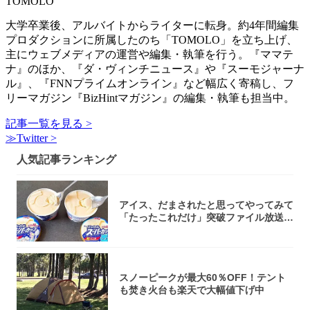
TOMOLO
大学卒業後、アルバイトからライターに転身。約4年間編集
プロダクションに所属したのち「TOMOLO」を立ち上げ、
主にウェブメディアの運営や編集・執筆を行う。『ママテ
ナ』のほか、『ダ・ヴィンチニュース』や『スーモジャーナ
ル』、『FNNプライムオンライン』など幅広く寄稿し、フ
リーマガジン『BizHintマガジン』の編集・執筆も担当中。
記事一覧を見る >
≫Twitter >
人気記事ランキング
アイス、だまされたと思ってやってみて
「たったこれだけ」突破ファイル放送で
大注目！...
スノーピークが最大60％OFF！テント
も焚き火台も楽天で大幅値下げ中