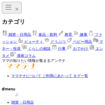
カテゴリ
雑貨・日用品
食品・飲料
教育
健康
ファ
ッション
ビューティ
どうぶつ
ベビー用品
マ
ネー・投資
くらしの相談
行事
おでかけ
エン
タメ
漫画コラム
ママの知りたい情報が集まるアンテナ
ママテナについて
ご利用にあたって
タグ一覧
>
雑貨・日用品