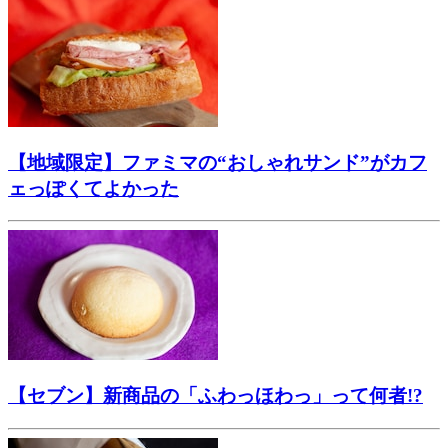
【地域限定】ファミマの“おしゃれサンド”がカフ
ェっぽくてよかった
【セブン】新商品の「ふわっほわっ」って何者!?