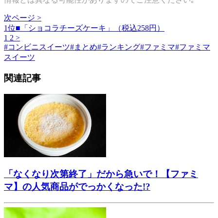
次ページ >
1位■「ショコラチーズケーキ」（税込258円）
1
2
>
#
コンビニスイーツ
#
まとめ
#
ランキング
#
ファミマ
#
ファミマ
スイーツ
関連記事
「なくなり次第終了」だから急いで！【ファミ
マ】の人気商品がでっかくなった!?