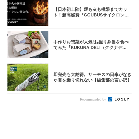
【日本初上陸】煙も灰も極限までカッ
ト！超高燃費『GGUBUSサイクロン焚
火台』が...
手作りお惣菜が人気!お握り弁当を食べ
てみた『KUKUNA DELI（ククナデ
リ）...
即完売も大納得。サーモスの日傘がなき
ゃ夏を乗り切れない【編集部の言い訳】
Recommended by