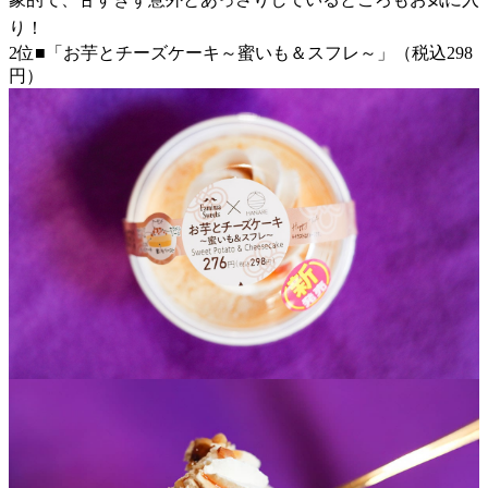
り！
2位■「お芋とチーズケーキ～蜜いも＆スフレ～」（税込298
円）