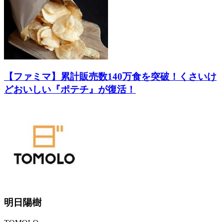
【ファミマ】累計販売数140万食を突破！くさいけ
どおいしい『ポテチ』が復活！
明日陽樹