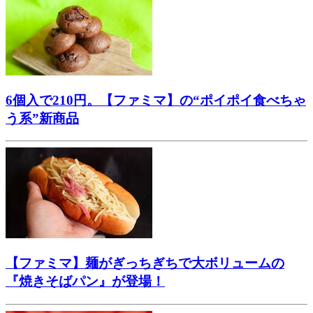
6個入で210円。【ファミマ】の“ポイポイ食べちゃ
う系”新商品
【ファミマ】麺がぎっちぎちで大ボリュームの
『焼きそばパン』が登場！