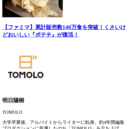
【ファミマ】累計販売数140万食を突破！くさいけ
どおいしい『ポテチ』が復活！
明日陽樹
TOMOLO
大学卒業後、アルバイトからライターに転身。約4年間編集
プロダクションに所属したのち「TOMOLO」を立ち上げ、