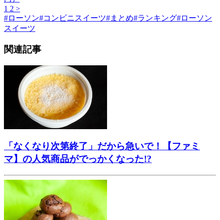
1
2
>
#
ローソン
#
コンビニスイーツ
#
まとめ
#
ランキング
#
ローソン
スイーツ
関連記事
「なくなり次第終了」だから急いで！【ファミ
マ】の人気商品がでっかくなった!?