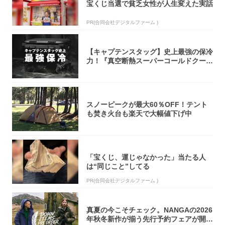
宝くじ当選で貧乏女性が人生変えた実話
PR(合同会社デジタルファーム )
【キャプテンスタッグ】史上最強の保冷
力！『真空断熱スーパーコールドクーラ
ーボック...
スノーピークが最大60％OFF！テント
も焚き火台も楽天で大幅値下げ中
「宝くじ、運じゃなかった」当たる人
は“同じこと”してる
PR(合同会社デジタルファーム )
真夏の今こそチェック。NANGAの2026
年秋冬新作が揃う先行予約フェアが開催