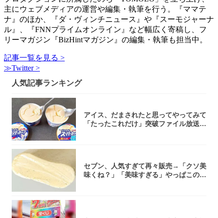
主にウェブメディアの運営や編集・執筆を行う。『ママテ
ナ』のほか、『ダ・ヴィンチニュース』や『スーモジャーナ
ル』、『FNNプライムオンライン』など幅広く寄稿し、フ
リーマガジン『BizHintマガジン』の編集・執筆も担当中。
記事一覧を見る >
≫Twitter >
人気記事ランキング
アイス、だまされたと思ってやってみて
「たったこれだけ」突破ファイル放送で
大注目！...
セブン、人気すぎて再々販売→「クソ美
味くね？」「美味すぎる」やっぱこのク
オリティ...