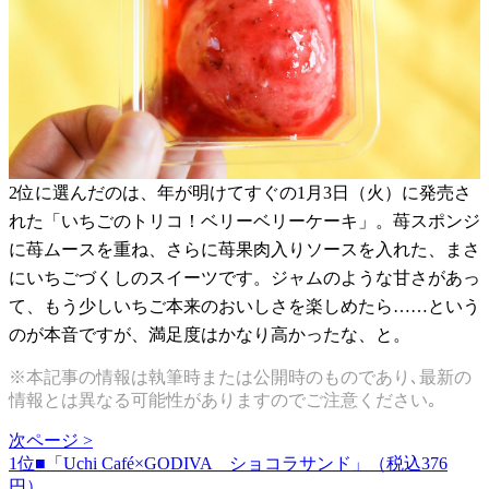
2位に選んだのは、年が明けてすぐの1月3日（火）に発売さ
れた「いちごのトリコ！ベリーベリーケーキ」。苺スポンジ
に苺ムースを重ね、さらに苺果肉入りソースを入れた、まさ
にいちごづくしのスイーツです。ジャムのような甘さがあっ
て、もう少しいちご本来のおいしさを楽しめたら……という
のが本音ですが、満足度はかなり高かったな、と。
※本記事の情報は執筆時または公開時のものであり､最新の
情報とは異なる可能性がありますのでご注意ください｡
次ページ >
1位■「Uchi Café×GODIVA ショコラサンド」（税込376
円）