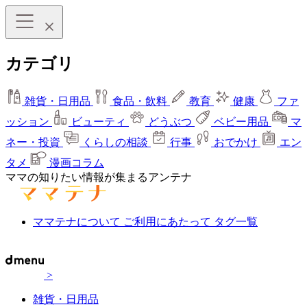
カテゴリ
雑貨・日用品
食品・飲料
教育
健康
ファ
ッション
ビューティ
どうぶつ
ベビー用品
マ
ネー・投資
くらしの相談
行事
おでかけ
エン
タメ
漫画コラム
ママの知りたい情報が集まるアンテナ
ママテナについて
ご利用にあたって
タグ一覧
>
雑貨・日用品