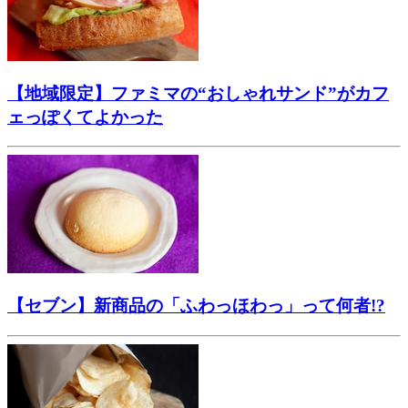
【地域限定】ファミマの“おしゃれサンド”がカフ
ェっぽくてよかった
【セブン】新商品の「ふわっほわっ」って何者!?