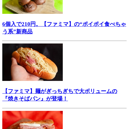
6個入で210円。【ファミマ】の“ポイポイ食べちゃ
う系”新商品
【ファミマ】麺がぎっちぎちで大ボリュームの
『焼きそばパン』が登場！