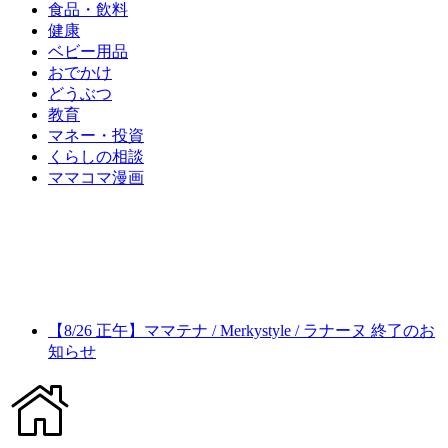
食品・飲料
健康
ベビー用品
おでかけ
どうぶつ
教育
マネー・投資
くらしの相談
ママコマ漫画
【8/26 正午】ママテナ / Merkystyle / ラナーヌ 終了のお
知らせ