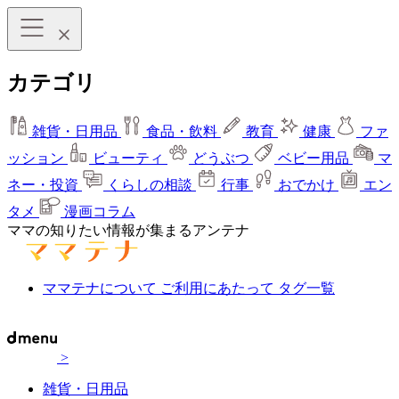
カテゴリ
雑貨・日用品
食品・飲料
教育
健康
ファ
ッション
ビューティ
どうぶつ
ベビー用品
マ
ネー・投資
くらしの相談
行事
おでかけ
エン
タメ
漫画コラム
ママの知りたい情報が集まるアンテナ
ママテナについて
ご利用にあたって
タグ一覧
>
雑貨・日用品