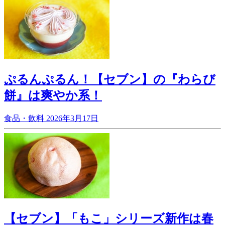
ぷるんぷるん！【セブン】の『わらび
餅』は爽やか系！
食品・飲料
2026年3月17日
【セブン】「もこ」シリーズ新作は春