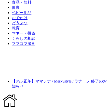
食品・飲料
健康
ベビー用品
おでかけ
どうぶつ
教育
マネー・投資
くらしの相談
ママコマ漫画
【8/26 正午】ママテナ / Merkystyle / ラナーヌ 終了のお
知らせ