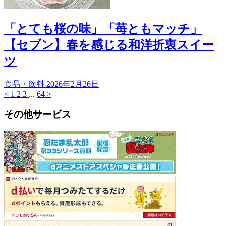
「とても桜の味」「苺ともマッチ」
【セブン】春を感じる和洋折衷スイー
ツ
食品・飲料
2026年2月26日
<
1
2
3
...
64
>
その他サービス