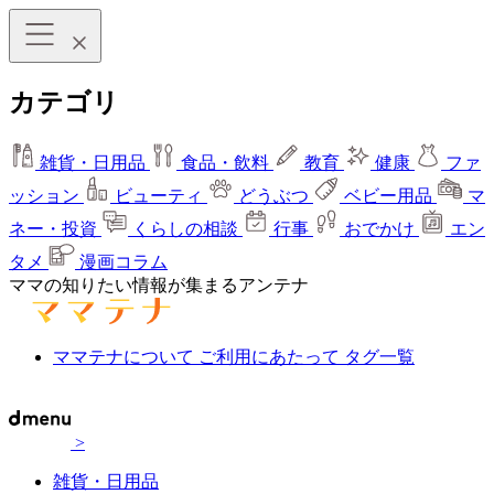
カテゴリ
雑貨・日用品
食品・飲料
教育
健康
ファ
ッション
ビューティ
どうぶつ
ベビー用品
マ
ネー・投資
くらしの相談
行事
おでかけ
エン
タメ
漫画コラム
ママの知りたい情報が集まるアンテナ
ママテナについて
ご利用にあたって
タグ一覧
>
雑貨・日用品