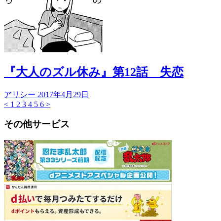
『大人のズル休み』第12話 失恋
アリシー
2017年4月29日
<
1
2
3
4
5
6
>
その他サービス