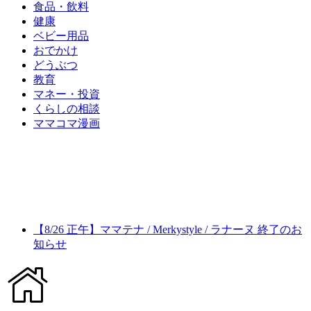
食品・飲料
健康
ベビー用品
おでかけ
どうぶつ
教育
マネー・投資
くらしの相談
ママコマ漫画
【8/26 正午】ママテナ / Merkystyle / ラナーヌ 終了のお
知らせ