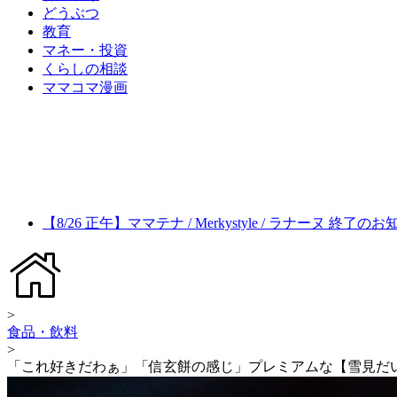
どうぶつ
教育
マネー・投資
くらしの相談
ママコマ漫画
【8/26 正午】ママテナ / Merkystyle / ラナーヌ 終了の
>
食品・飲料
>
「これ好きだわぁ」「信玄餅の感じ」プレミアムな【雪見だ