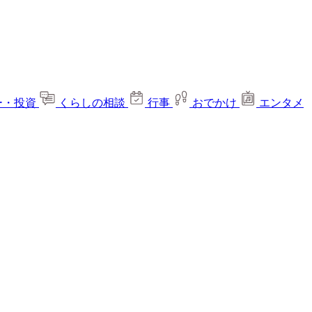
ー・投資
くらしの相談
行事
おでかけ
エンタメ