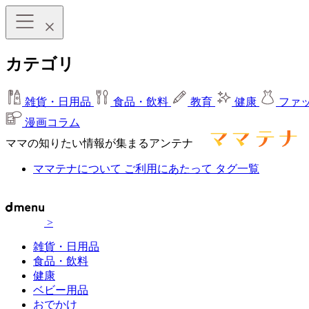
カテゴリ
雑貨・日用品
食品・飲料
教育
健康
ファ
漫画コラム
ママの知りたい情報が集まるアンテナ
ママテナについて
ご利用にあたって
タグ一覧
>
雑貨・日用品
食品・飲料
健康
ベビー用品
おでかけ