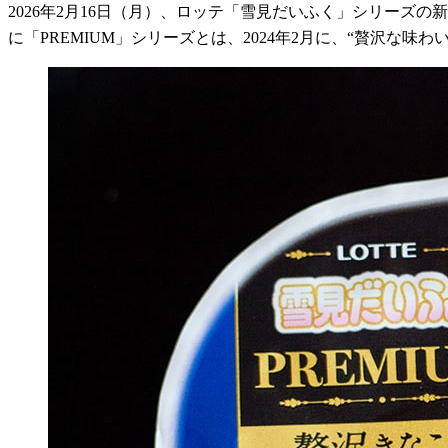
2026
年
2
月
16
日（月）、ロッテ「雪見だいふく」シリーズの新
に「
PREMIUM
」シリーズとは、
2024
年
2
月に、“贅沢な味わ