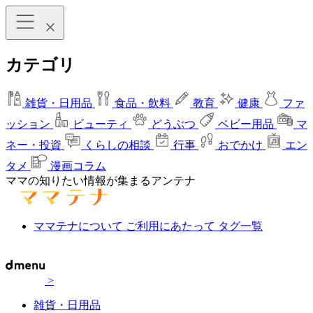
カテゴリ
雑貨・日用品
食品・飲料
教育
健康
ファ
ッション
ビューティ
どうぶつ
ベビー用品
マ
ネー・投資
くらしの相談
行事
おでかけ
エン
タメ
漫画コラム
ママの知りたい情報が集まるアンテナ
ママテナについて
ご利用にあたって
タグ一覧
>
雑貨・日用品