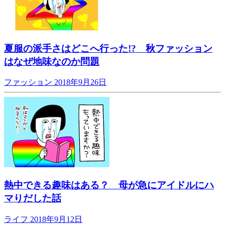
夏服の派手さはどこへ行った!? 秋ファッション
はなぜ地味なのか問題
ファッション
2018年9月26日
熱中できる趣味はある？ 母が急にアイドルにハ
マりだした話
ライフ
2018年9月12日