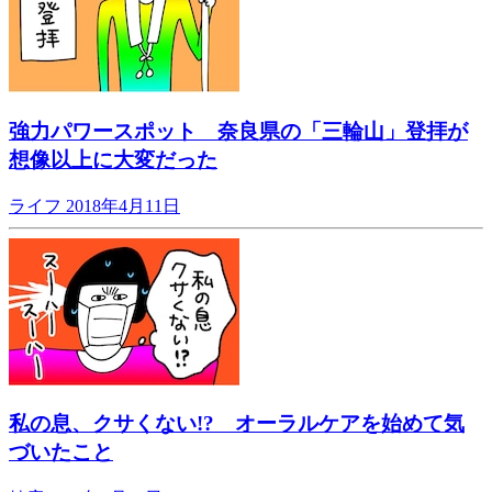
強力パワースポット 奈良県の「三輪山」登拝が
想像以上に大変だった
ライフ
2018年4月11日
私の息、クサくない!? オーラルケアを始めて気
づいたこと