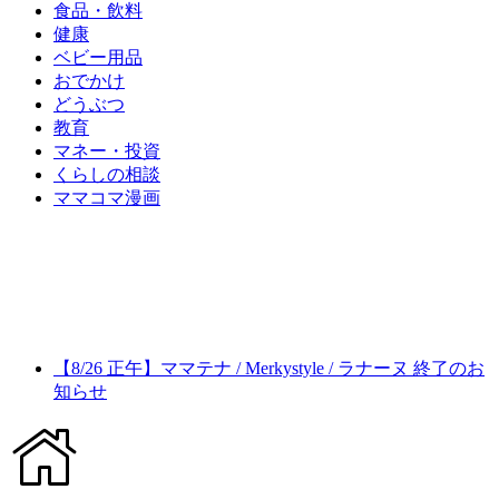
食品・飲料
健康
ベビー用品
おでかけ
どうぶつ
教育
マネー・投資
くらしの相談
ママコマ漫画
【8/26 正午】ママテナ / Merkystyle / ラナーヌ 終了のお
知らせ