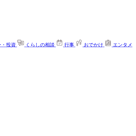
ー・投資
くらしの相談
行事
おでかけ
エンタメ