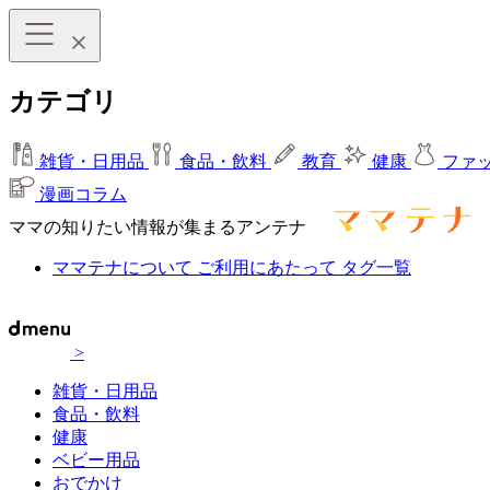
カテゴリ
雑貨・日用品
食品・飲料
教育
健康
ファ
漫画コラム
ママの知りたい情報が集まるアンテナ
ママテナについて
ご利用にあたって
タグ一覧
>
雑貨・日用品
食品・飲料
健康
ベビー用品
おでかけ