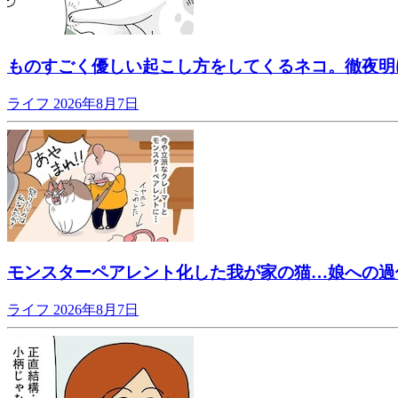
ものすごく優しい起こし方をしてくるネコ。徹夜明
ライフ
2026年8月7日
モンスターペアレント化した我が家の猫…娘への過
ライフ
2026年8月7日