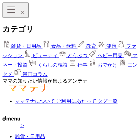
カテゴリ
雑貨・日用品
食品・飲料
教育
健康
ファ
ッション
ビューティ
どうぶつ
ベビー用品
マ
ネー・投資
くらしの相談
行事
おでかけ
エン
タメ
漫画コラム
ママの知りたい情報が集まるアンテナ
ママテナについて
ご利用にあたって
タグ一覧
>
雑貨・日用品