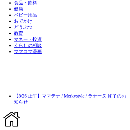
食品・飲料
健康
ベビー用品
おでかけ
どうぶつ
教育
マネー・投資
くらしの相談
ママコマ漫画
【8/26 正午】ママテナ / Merkystyle / ラナーヌ 終了のお
知らせ