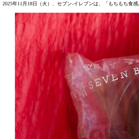
2025
年
11
月
18
日（火）、セブン
-
イレブンは、「もちもち食