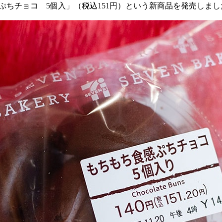
感ぷちチョコ
5
個入」（税込
151
円）という新商品を発売しまし