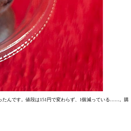
ったんです。値段は
151
円で変わらず、
1
個減っている……。購