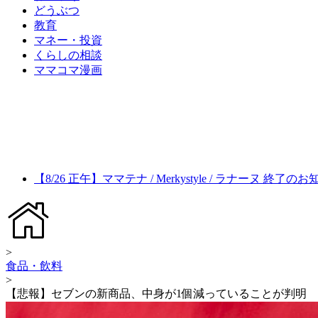
どうぶつ
教育
マネー・投資
くらしの相談
ママコマ漫画
【8/26 正午】ママテナ / Merkystyle / ラナーヌ 終了の
>
食品・飲料
>
【悲報】セブンの新商品、中身が1個減っていることが判明