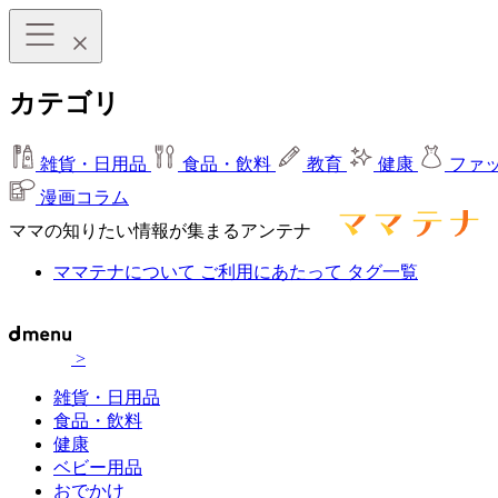
カテゴリ
雑貨・日用品
食品・飲料
教育
健康
ファ
漫画コラム
ママの知りたい情報が集まるアンテナ
ママテナについて
ご利用にあたって
タグ一覧
>
雑貨・日用品
食品・飲料
健康
ベビー用品
おでかけ