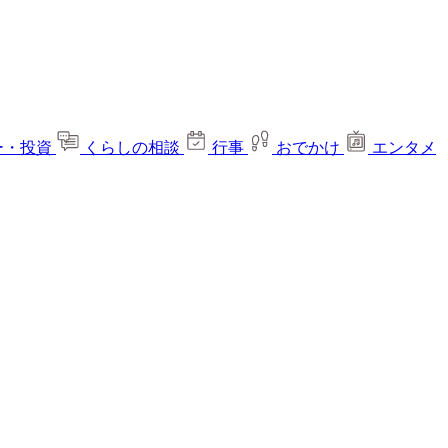
ー・投資
くらしの相談
行事
おでかけ
エンタメ