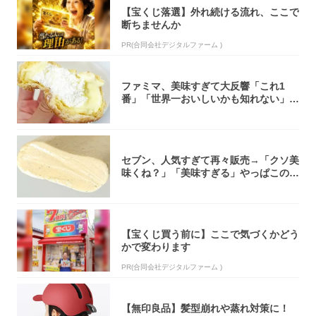
【宝くじ落選】外れ続ける流れ、ここで
断ちませんか
PR(合同会社デジタルファーム )
ファミマ、美味すぎて大反響「これ1
番」「世界一おいしいかも知れない」
「飲めそう」
セブン、人気すぎて再々販売→「クソ美
味くね？」「美味すぎる」やっぱこのク
オリティ...
【宝くじ買う前に】ここで気づくかどう
かで変わります
PR(合同会社デジタルファーム )
【無印良品】髪型崩れや蒸れ対策に！