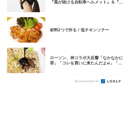
『風が抜ける自転車ヘルメット』＆『2
0型自転車...
材料2つで作る！塩チキンソテー
ローソン、神コラボ大反響「なかなかに
罪」「コレを買いに来たんだよw」「３
件まわっ...
Recommended by