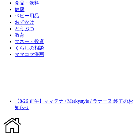
食品・飲料
健康
ベビー用品
おでかけ
どうぶつ
教育
マネー・投資
くらしの相談
ママコマ漫画
【8/26 正午】ママテナ / Merkystyle / ラナーヌ 終了のお
知らせ