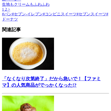
生地もクリームもふわふわ
1
2
>
#
パン
#
セブン-イレブン
#
コンビニスイーツ
#
セブンスイーツ
#
ドーナツ
関連記事
「なくなり次第終了」だから急いで！【ファミ
マ】の人気商品がでっかくなった!?