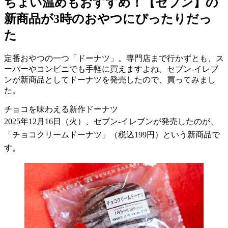
ちょい温めもおすすめ！【セブン】の
新商品が3時のおやつにぴったりだっ
た
定番おやつの一つ「ドーナツ」。専門店まで行かずとも、ス
ーパーやコンビニでも手軽に買えますよね。セブン-イレブ
ンが新商品としてドーナツを発売したので、買ってみまし
た。
チョコを味わえる新作ドーナツ
2025
年
12
月
16
日（火）、セブン
-
イレブンが発売したのが、
「チョコクリームドーナツ」（税込
199
円）という新商品で
す。