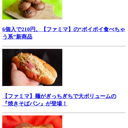
6個入で210円。【ファミマ】の“ポイポイ食べちゃ
う系”新商品
【ファミマ】麺がぎっちぎちで大ボリュームの
『焼きそばパン』が登場！