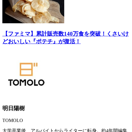
【ファミマ】累計販売数140万食を突破！くさいけ
どおいしい『ポテチ』が復活！
明日陽樹
TOMOLO
大学卒業後、アルバイトからライターに転身。約4年間編集