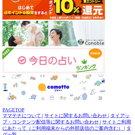
PAGETOP
ママテナについて
|
サイトに関するお問い合わせ
|
タイアッ
プ・コンテンツ配信等に関するお問い合わせ
|
サイトご利用
にあたって（ご利用端末からの外部送信のご案内含む）
|
タ
グ一覧