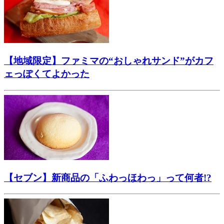
【地域限定】ファミマの“おしゃれサンド”がカフ
ェっぽくてよかった
【セブン】新商品の「ふわっほわっ」って何者!?