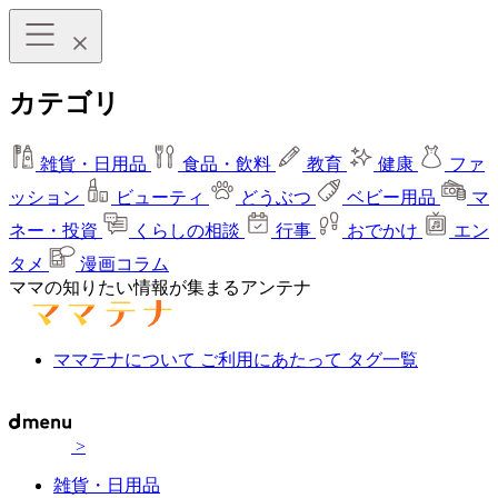
カテゴリ
雑貨・日用品
食品・飲料
教育
健康
ファ
ッション
ビューティ
どうぶつ
ベビー用品
マ
ネー・投資
くらしの相談
行事
おでかけ
エン
タメ
漫画コラム
ママの知りたい情報が集まるアンテナ
ママテナについて
ご利用にあたって
タグ一覧
>
雑貨・日用品