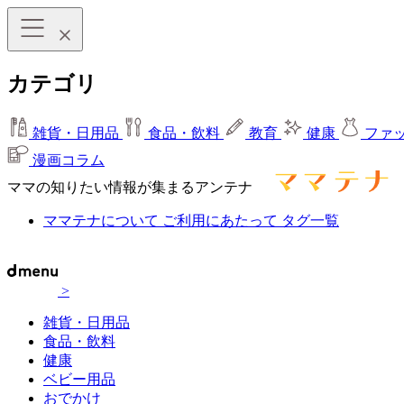
カテゴリ
雑貨・日用品
食品・飲料
教育
健康
ファ
漫画コラム
ママの知りたい情報が集まるアンテナ
ママテナについて
ご利用にあたって
タグ一覧
>
雑貨・日用品
食品・飲料
健康
ベビー用品
おでかけ