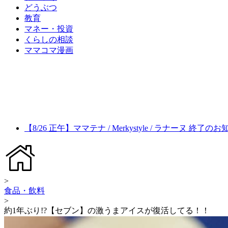
どうぶつ
教育
マネー・投資
くらしの相談
ママコマ漫画
【8/26 正午】ママテナ / Merkystyle / ラナーヌ 終了の
>
食品・飲料
>
約1年ぶり!?【セブン】の激うまアイスが復活してる！！