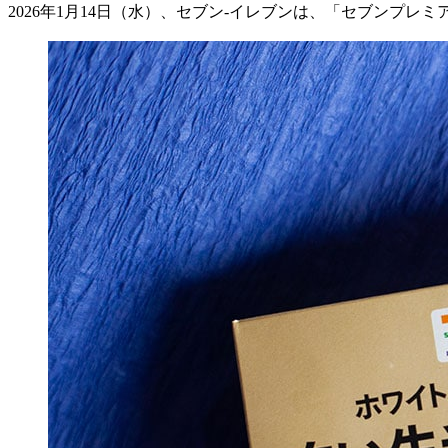
2026
年
1
月
14
日（水）、セブン
-
イレブンは、「セブンプレミ