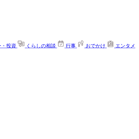
ー・投資
くらしの相談
行事
おでかけ
エンタメ