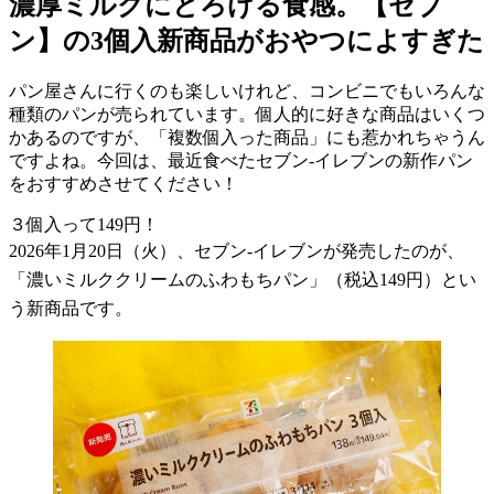
濃厚ミルクにとろける食感。【セブ
ン】の3個入新商品がおやつによすぎた
パン屋さんに行くのも楽しいけれど、コンビニでもいろんな
種類のパンが売られています。個人的に好きな商品はいくつ
かあるのですが、「複数個入った商品」にも惹かれちゃうん
ですよね。今回は、最近食べたセブン-イレブンの新作パン
をおすすめさせてください！
３個入って
149
円！
2026
年
1
月
20
日（火）、セブン
-
イレブンが発売したのが、
「濃いミルククリームのふわもちパン」（税込
149
円）とい
う新商品です。