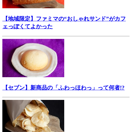
【地域限定】ファミマの“おしゃれサンド”がカフ
ェっぽくてよかった
【セブン】新商品の「ふわっほわっ」って何者!?