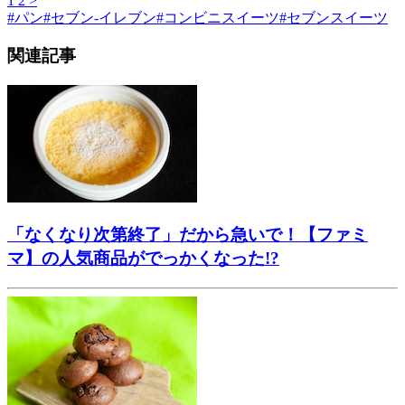
1
2
>
#
パン
#
セブン-イレブン
#
コンビニスイーツ
#
セブンスイーツ
関連記事
「なくなり次第終了」だから急いで！【ファミ
マ】の人気商品がでっかくなった!?