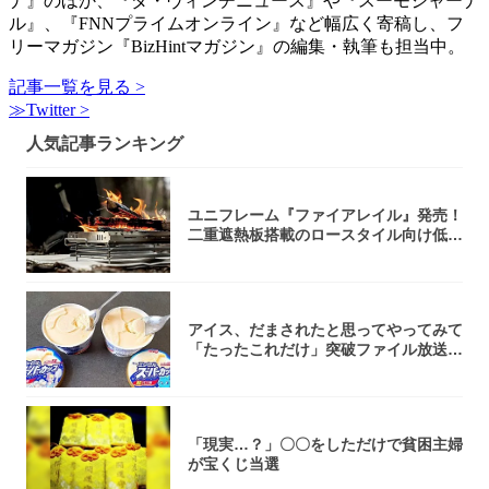
ナ』のほか、『ダ・ヴィンチニュース』や『スーモジャーナ
ル』、『FNNプライムオンライン』など幅広く寄稿し、フ
リーマガジン『BizHintマガジン』の編集・執筆も担当中。
記事一覧を見る >
≫Twitter >
人気記事ランキング
ユニフレーム『ファイアレイル』発売！
二重遮熱板搭載のロースタイル向け低型
焚き火台
アイス、だまされたと思ってやってみて
「たったこれだけ」突破ファイル放送で
大注目！...
「現実…？」〇〇をしただけで貧困主婦
が宝くじ当選