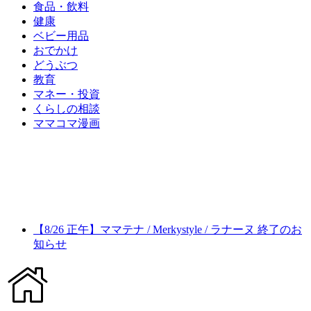
食品・飲料
健康
ベビー用品
おでかけ
どうぶつ
教育
マネー・投資
くらしの相談
ママコマ漫画
【8/26 正午】ママテナ / Merkystyle / ラナーヌ 終了のお
知らせ