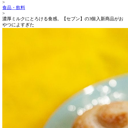
>
食品・飲料
>
濃厚ミルクにとろける食感。【セブン】の3個入新商品がお
やつによすぎた