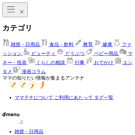
カテゴリ
雑貨・日用品
食品・飲料
教育
健康
ファ
ッション
ビューティ
どうぶつ
ベビー用品
マ
ネー・投資
くらしの相談
行事
おでかけ
エン
タメ
漫画コラム
ママの知りたい情報が集まるアンテナ
ママテナについて
ご利用にあたって
タグ一覧
>
雑貨・日用品