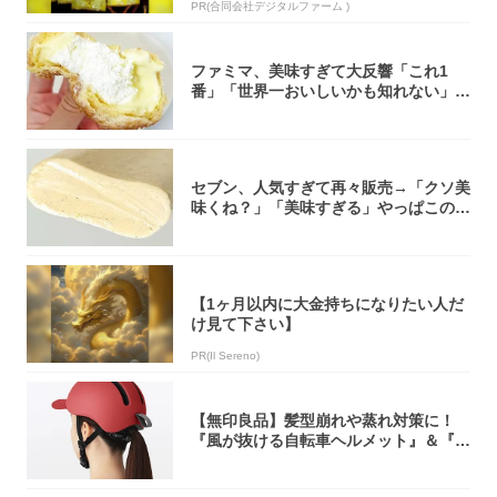
PR(合同会社デジタルファーム )
ファミマ、美味すぎて大反響「これ1
番」「世界一おいしいかも知れない」
「飲めそう」
セブン、人気すぎて再々販売→「クソ美
味くね？」「美味すぎる」やっぱこのク
オリティ...
【1ヶ月以内に大金持ちになりたい人だ
け見て下さい】
PR(Il Sereno)
【無印良品】髪型崩れや蒸れ対策に！
『風が抜ける自転車ヘルメット』＆『2
0型自転車...