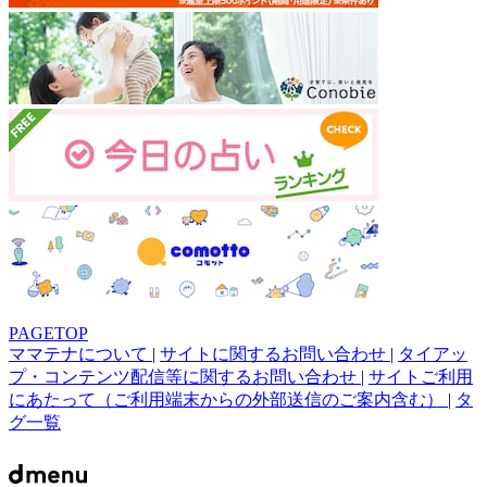
PAGETOP
ママテナについて
|
サイトに関するお問い合わせ
|
タイアッ
プ・コンテンツ配信等に関するお問い合わせ
|
サイトご利用
にあたって（ご利用端末からの外部送信のご案内含む）
|
タ
グ一覧