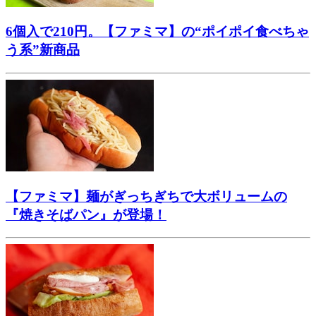
6個入で210円。【ファミマ】の“ポイポイ食べちゃ
う系”新商品
【ファミマ】麺がぎっちぎちで大ボリュームの
『焼きそばパン』が登場！