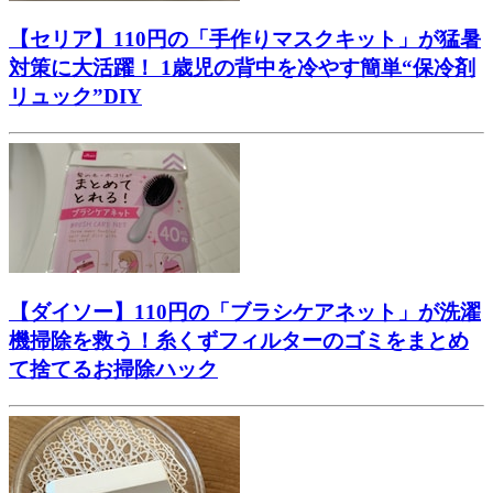
【セリア】110円の「手作りマスクキット」が猛暑
対策に大活躍！ 1歳児の背中を冷やす簡単“保冷剤
リュック”DIY
【ダイソー】110円の「ブラシケアネット」が洗濯
機掃除を救う！糸くずフィルターのゴミをまとめ
て捨てるお掃除ハック