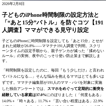
2026年2月8日
子どものiPhone時間制限の設定方法と
「“あと15分”バトル」を防ぐコツ【191
人調査】ママができる見守り設定
子どものiPhoneに時間制限を設定しても「あと15分」とせが
まれた経験が26.8%——ママテナ191人調査で判明。スクリ
ーンタイムの設定手順から、親子ゲンカが減った「揉めない
ルール」の実例、夜中のこっそり使い防止策まで解説しま
す。
「時間制限を設定したのに、毎回『もう少しだけ』と言われ
てバトルになる…」そんな悩みを抱えるママはとても多いは
ずです。ママテナ編集部が191人のママ・パパを対象に実施
した独自アンケートでは、
スマホをめぐって定期的に衝突を
経験している家庭は37.0%
にのぼりました（「何度もある」
14.0%＋「時々ある」11.7%＋「言い合い程度はある」22.9%