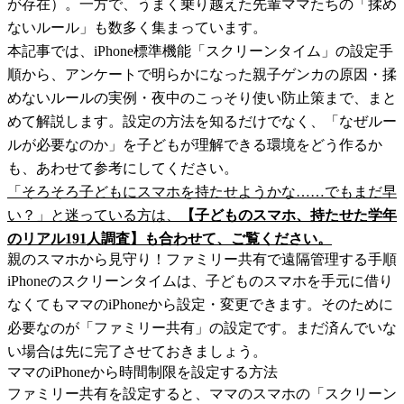
が存在）。一方で、うまく乗り越えた先輩ママたちの「揉め
ないルール」も数多く集まっています。
本記事では、iPhone標準機能「スクリーンタイム」の設定手
順から、アンケートで明らかになった親子ゲンカの原因・揉
めないルールの実例・夜中のこっそり使い防止策まで、まと
めて解説します。設定の方法を知るだけでなく、「なぜルー
ルが必要なのか」を子どもが理解できる環境をどう作るか
も、あわせて参考にしてください。
「そろそろ子どもにスマホを持たせようかな……でもまだ早
い？」と迷っている方は、
【子どものスマホ、持たせた学年
のリアル191人調査】も合わせて、ご覧ください。
親のスマホから見守り！ファミリー共有で遠隔管理する手順
iPhoneのスクリーンタイムは、子どものスマホを手元に借り
なくてもママのiPhoneから設定・変更できます。そのために
必要なのが「ファミリー共有」の設定です。まだ済んでいな
い場合は先に完了させておきましょう。
ママのiPhoneから時間制限を設定する方法
ファミリー共有を設定すると、ママのスマホの「スクリーン