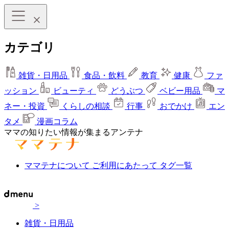
カテゴリ
雑貨・日用品
食品・飲料
教育
健康
ファ
ッション
ビューティ
どうぶつ
ベビー用品
マ
ネー・投資
くらしの相談
行事
おでかけ
エン
タメ
漫画コラム
ママの知りたい情報が集まるアンテナ
ママテナについて
ご利用にあたって
タグ一覧
>
雑貨・日用品