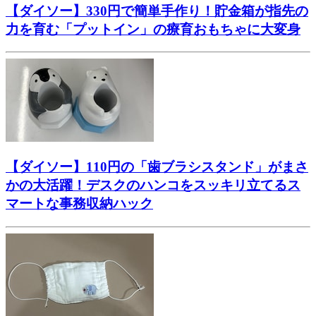
【ダイソー】330円で簡単手作り！貯金箱が指先の
力を育む「プットイン」の療育おもちゃに大変身
【ダイソー】110円の「歯ブラシスタンド」がまさ
かの大活躍！デスクのハンコをスッキリ立てるス
マートな事務収納ハック