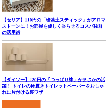
【セリア】110円の「珪藻土スティック」がアロマ
ストーンに！お部屋を優しく香らせるコスパ抜群
の活用術
【ダイソー】220円の「つっぱり棒」がまさかの活
躍！ トイレの床置きトイレットペーパーをおしゃ
れに片付ける裏ワザ