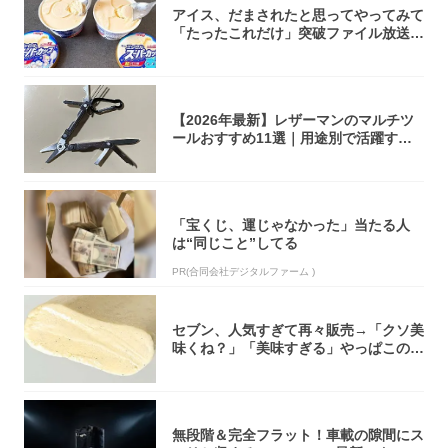
アイス、だまされたと思ってやってみて
「たったこれだけ」突破ファイル放送で
大注目！...
【2026年最新】レザーマンのマルチツ
ールおすすめ11選｜用途別で活躍する
モデル...
「宝くじ、運じゃなかった」当たる人
は“同じこと”してる
PR(合同会社デジタルファーム )
セブン、人気すぎて再々販売→「クソ美
味くね？」「美味すぎる」やっぱこのク
オリティ...
無段階＆完全フラット！車載の隙間にス