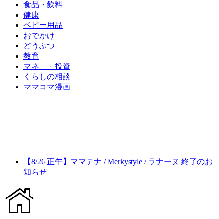
食品・飲料
健康
ベビー用品
おでかけ
どうぶつ
教育
マネー・投資
くらしの相談
ママコマ漫画
【8/26 正午】ママテナ / Merkystyle / ラナーヌ 終了のお
知らせ