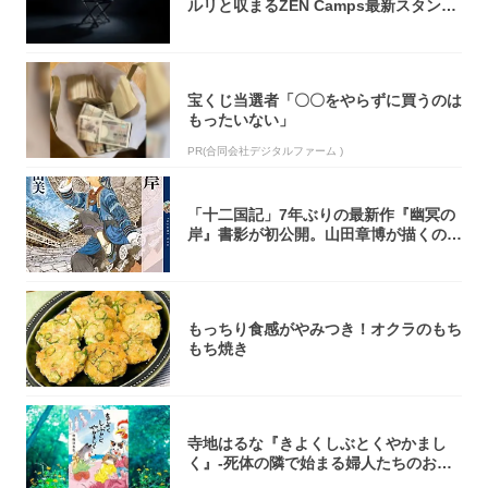
ルリと収まるZEN Camps最新スタンド
が...
宝くじ当選者「〇〇をやらずに買うのは
もったいない」
PR(合同会社デジタルファーム )
「十二国記」7年ぶりの最新作『幽冥の
岸』書影が初公開。山田章博が描くのは
謎めいた...
もっちり食感がやみつき！オクラのもち
もち焼き
寺地はるな『きよくしぶとくやかまし
く』-死体の隣で始まる婦人たちのお茶
会⁉ 秘密...