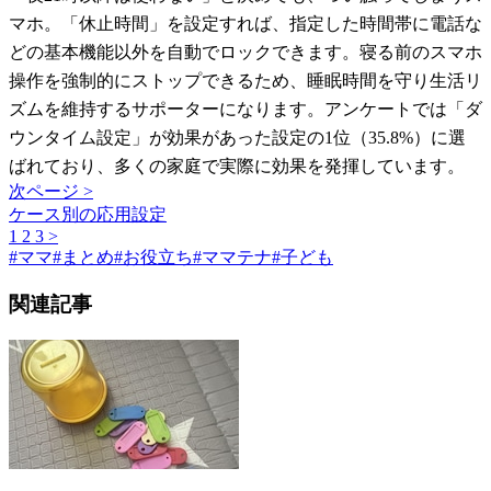
マホ。「休止時間」を設定すれば、指定した時間帯に電話な
どの基本機能以外を自動でロックできます。寝る前のスマホ
操作を強制的にストップできるため、睡眠時間を守り生活リ
ズムを維持するサポーターになります。アンケートでは「ダ
ウンタイム設定」が効果があった設定の1位（35.8%）に選
ばれており、多くの家庭で実際に効果を発揮しています。
次ページ >
ケース別の応用設定
1
2
3
>
#
ママ
#
まとめ
#
お役立ち
#
ママテナ
#
子ども
関連記事