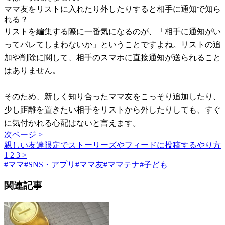
ママ友をリストに入れたり外したりすると相手に通知で知ら
れる？
リストを編集する際に一番気になるのが、「相手に通知がい
ってバレてしまわないか」ということですよね。リストの追
加や削除に関して、相手のスマホに直接通知が送られること
はありません。
そのため、新しく知り合ったママ友をこっそり追加したり、
少し距離を置きたい相手をリストから外したりしても、すぐ
に気付かれる心配はないと言えます。
次ページ >
親しい友達限定でストーリーズやフィードに投稿するやり方
1
2
3
>
#
ママ
#
SNS・アプリ
#
ママ友
#
ママテナ
#
子ども
関連記事