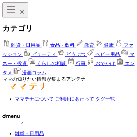
カテゴリ
雑貨・日用品
食品・飲料
教育
健康
ファ
ッション
ビューティ
どうぶつ
ベビー用品
マ
ネー・投資
くらしの相談
行事
おでかけ
エン
タメ
漫画コラム
ママの知りたい情報が集まるアンテナ
ママテナについて
ご利用にあたって
タグ一覧
>
雑貨・日用品