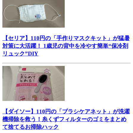
【セリア】110円の「手作りマスクキット」が猛暑
対策に大活躍！ 1歳児の背中を冷やす簡単“保冷剤
リュック”DIY
【ダイソー】110円の「ブラシケアネット」が洗濯
機掃除を救う！糸くずフィルターのゴミをまとめ
て捨てるお掃除ハック