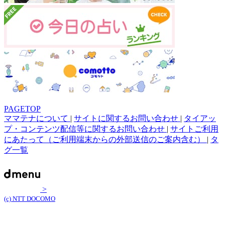
PAGETOP
ママテナについて
|
サイトに関するお問い合わせ
|
タイアッ
プ・コンテンツ配信等に関するお問い合わせ
|
サイトご利用
にあたって（ご利用端末からの外部送信のご案内含む）
|
タ
グ一覧
>
(c) NTT DOCOMO