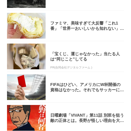
ーボック...
ファミマ、美味すぎて大反響「これ1
番」「世界一おいしいかも知れない」
「飲めそう」
「宝くじ、運じゃなかった」当たる人
は“同じこと”してる
PR(合同会社デジタルファーム )
FIFAはひどい、アメリカにW杯開催の
資格はなかった。それでもサッカーには
夢があ...
日曜劇場「VIVANT」第11話 別班を狙う
敵の正体とは。長野が怪しい理由を大
考...