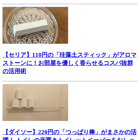
【セリア】110円の「珪藻土スティック」がアロマ
ストーンに！お部屋を優しく香らせるコスパ抜群
の活用術
【ダイソー】220円の「つっぱり棒」がまさかの活