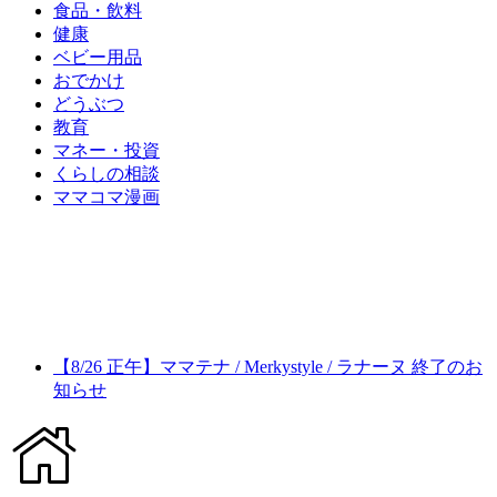
食品・飲料
健康
ベビー用品
おでかけ
どうぶつ
教育
マネー・投資
くらしの相談
ママコマ漫画
【8/26 正午】ママテナ / Merkystyle / ラナーヌ 終了のお
知らせ