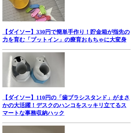
【ダイソー】330円で簡単手作り！貯金箱が指先の
力を育む「プットイン」の療育おもちゃに大変身
【ダイソー】110円の「歯ブラシスタンド」がまさ
かの大活躍！デスクのハンコをスッキリ立てるス
マートな事務収納ハック