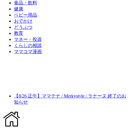
食品・飲料
健康
ベビー用品
おでかけ
どうぶつ
教育
マネー・投資
くらしの相談
ママコマ漫画
【8/26 正午】ママテナ / Merkystyle / ラナーヌ 終了のお
知らせ