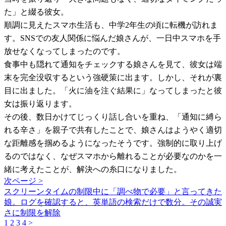
た」と綴る彼女。
順調に見えたスマホ生活も、中学2年生の頃に転機が訪れま
す。SNSでの友人関係に悩んだ娘さんが、一日中スマホを手
放せなくなってしまったのです。
食事中も隠れて通知をチェックする娘さんを見て、彼女は端
末を完全没収するという強硬策に出ます。しかし、それが裏
目に出ました。「火に油を注ぐ結果に」なってしまったと彼
女は振り返ります。
その後、数日かけてじっくり話し合いを重ね、「通知に縛ら
れる辛さ」を親子で共有したことで、娘さんはようやく適切
な距離感を掴めるようになったそうです。強制的に取り上げ
るのではなく、なぜスマホから離れることが必要なのかを一
緒に考えたことが、解決への糸口になりました。
次ページ >
スクリーンタイムの制限中に「調べ物で必要」と言ってきた
娘。ログを確認すると、英単語の検索だけで数分。その誠実
さに制限を解除
1
2
3
4
>