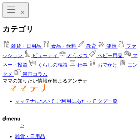
カテゴリ
雑貨・日用品
食品・飲料
教育
健康
ファ
ッション
ビューティ
どうぶつ
ベビー用品
マ
ネー・投資
くらしの相談
行事
おでかけ
エン
タメ
漫画コラム
ママの知りたい情報が集まるアンテナ
ママテナについて
ご利用にあたって
タグ一覧
>
雑貨・日用品