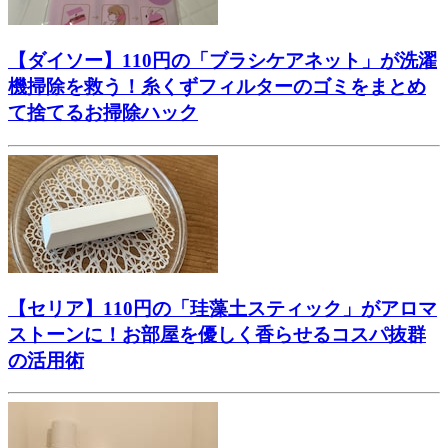
【ダイソー】110円の「ブラシケアネット」が洗濯
機掃除を救う！糸くずフィルターのゴミをまとめ
て捨てるお掃除ハック
【セリア】110円の「珪藻土スティック」がアロマ
ストーンに！お部屋を優しく香らせるコスパ抜群
の活用術