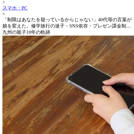
>
スマホ・PC
>
「制限はあなたを疑っているからじゃない」40代母の言葉が
娘を変えた。修学旅行の迷子・SNS依存・プレゼン課金制…
九州の親子10年の軌跡