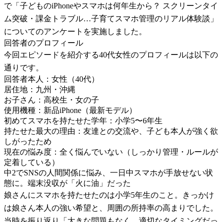
で「子どものiPhoneやスマホは何年生から？ スクリーンタイ
ム突破・課金トラブル…子育てスマホ管理のリアル体験談」
についてのアンケートを実施しました。
回答者のプロフィール
今回エピソードを紹介する40代女性のプロフィールは以下の
通りです。
回答者本人：女性（40代）
居住地：九州・沖縄
お子さん：高校生・女の子
使用機種：新品iPhone（最新モデル）
初めてスマホを持たせた学年：小学5〜6年生
持たせた最大の理由：友達との交流や、子ども本人が強く欲
しがったため
現在の悩み度：全く悩んでいない（しっかり管理・ルールが
定着している）
中2でSNSの人間関係に悩み、一日中スマホが手放せない状
態に。端末没収が「火に油」だった
娘さんにスマホを持たせたのは小学5年生のこと。きっかけ
は娘さん本人の強い希望と、周囲の所持率の高まりでした。
当時を振り返り「大きな問題もなく、適切なタイミングだっ