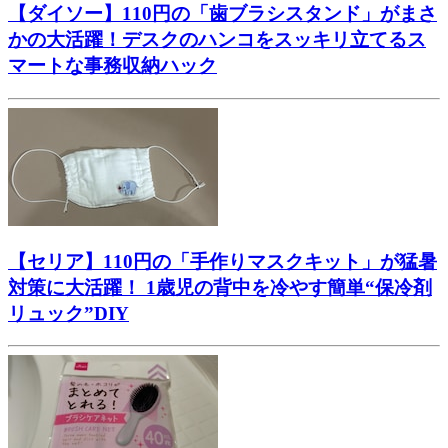
【ダイソー】110円の「歯ブラシスタンド」がまさ
かの大活躍！デスクのハンコをスッキリ立てるス
マートな事務収納ハック
【セリア】110円の「手作りマスクキット」が猛暑
対策に大活躍！ 1歳児の背中を冷やす簡単“保冷剤
リュック”DIY