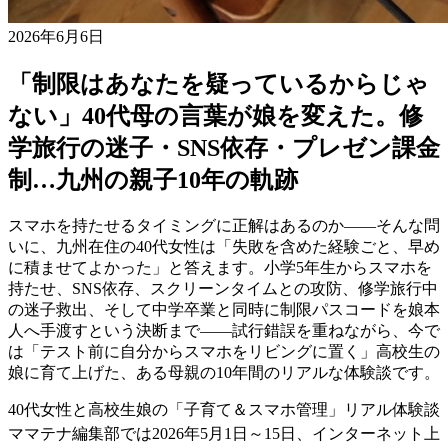
2026年6月6日
「制限はあなたを疑っているからじゃ
ない」40代母の言葉が娘を変えた。修
学旅行の迷子・SNS依存・プレゼン課金
制…九州の親子10年の軌跡
スマホを持たせるタイミングに正解はあるのか——そんな問
いに、九州在住の40代女性は「失敗を含めた経験ごと、早め
に積ませてよかった」と答えます。小学5年生からスマホを
持たせ、SNS依存、スクリーンタイムとの攻防、修学旅行中
の迷子救出、そして中学卒業と同時に制限パスコードを娘本
人へ手渡すという決断まで——試行錯誤を重ねながら、今で
は「テスト前に自分からスマホをリビングに置く」高校生の
娘に育て上げた、ある母親の10年間のリアルな体験談です。
40代女性と高校生娘の「子育て＆スマホ管理」リアル体験談
ママテナ編集部では2026年5月1日～15日、インターネット上