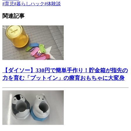
#
育児
#
暮らしハック
#
体験談
関連記事
【ダイソー】330円で簡単手作り！貯金箱が指先の
力を育む「プットイン」の療育おもちゃに大変身