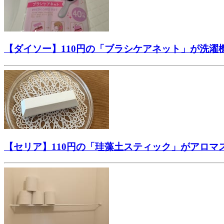
【ダイソー】110円の「ブラシケアネット」が洗
【セリア】110円の「珪藻土スティック」がアロ