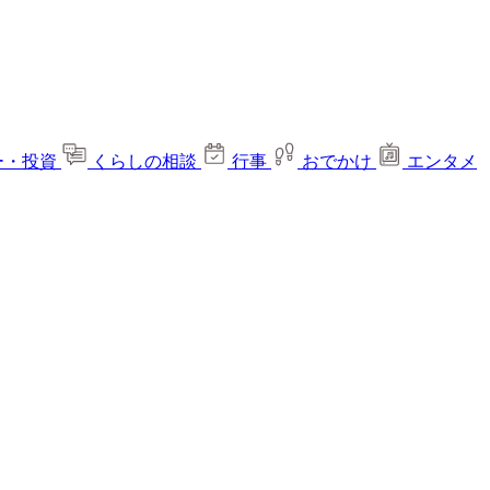
ー・投資
くらしの相談
行事
おでかけ
エンタメ