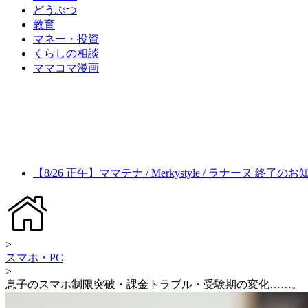
どうぶつ
教育
マネー・投資
くらしの相談
ママコマ漫画
【8/26 正午】ママテナ / Merkystyle / ラナーヌ 終了の
>
スマホ・PC
>
息子のスマホ制限突破・課金トラブル・受験期の変化……。「