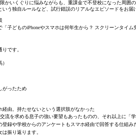
制限かいくぐりに悩みながらも、重課金で不登校になった周囲
という独自ルールなど、試行錯誤のリアルなエピソードをお届
談
上で「子どものiPhoneやスマホは何年生から？ スクリーン
通りです。
馬）
しがったため
）
ホ経由。持たせないという選択肢がなかった
の交流を求める息子の強い要望もあったものの、それ以上に「
の登録や学校からのアンケートもスマホ経由で回答する仕組み
女は振り返ります。