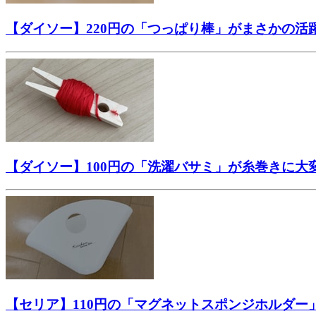
【ダイソー】220円の「つっぱり棒」がまさかの活
【ダイソー】100円の「洗濯バサミ」が糸巻きに
【セリア】110円の「マグネットスポンジホルダ