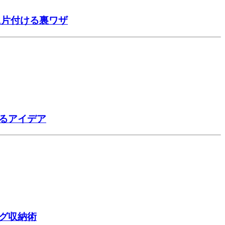
に片付ける裏ワザ
るアイデア
グ収納術