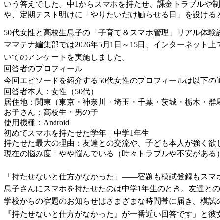
いう答えでした。中1からスマホを持たせ、課金トラブルや
や、定期テスト明けに「やりたいだけ触らせる日」を設ける
50代女性と高校生息子の「子育て＆スマホ管理」リアル体験
ママテナ編集部では2026年5月1日～15日、インターネット
いてのアンケートを実施しました。
回答者のプロフィール
今回エピソードを紹介する50代女性のプロフィールは以下の
回答者本人：女性（50代）
居住地：関東（東京・神奈川・埼玉・千葉・茨城・栃木・群
お子さん：高校生・男の子
使用機種：Android
初めてスマホを持たせた学年：中学1年生
持たせた最大の理由：友達との交流や、子ども本人が強く欲
現在の悩み度：やや悩んでいる（時々トラブルや不安がある
「持たせないと仕方がなかった」——宿題も模試登録もスマ
息子さんにスマホを持たせたのは中学1年生のとき。友達と
学校からの宿題のお知らせはさまざまな時間帯に届き、模試
『持たせないと仕方がなかった』が一番近い回答です」と彼