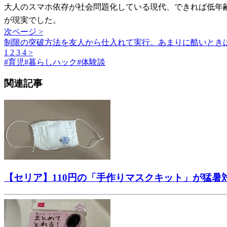
大人のスマホ依存が社会問題化している現代、できれば低年
が現実でした。
次ページ >
制限の突破方法を友人から仕入れて実行。あまりに酷いとき
1
2
3
4
>
#
育児
#
暮らしハック
#
体験談
関連記事
【セリア】110円の「手作りマスクキット」が猛暑対