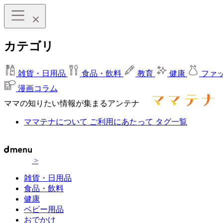
カテゴリ
雑貨・日用品
食品・飲料
教育
健康
ファ
漫画コラム
ママの知りたい情報が集まるアンテナ
ママテナについて
ご利用にあたって
タグ一覧
>
雑貨・日用品
食品・飲料
健康
ベビー用品
おでかけ