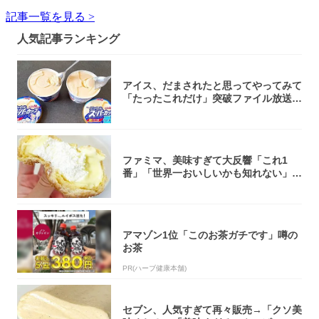
記事一覧を見る >
人気記事ランキング
アイス、だまされたと思ってやってみて
「たったこれだけ」突破ファイル放送で
大注目！...
ファミマ、美味すぎて大反響「これ1
番」「世界一おいしいかも知れない」
「飲めそう」
アマゾン1位「このお茶ガチです」噂の
お茶
PR(ハーブ健康本舗)
セブン、人気すぎて再々販売→「クソ美