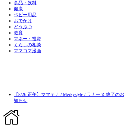
食品・飲料
健康
ベビー用品
おでかけ
どうぶつ
教育
マネー・投資
くらしの相談
ママコマ漫画
【8/26 正午】ママテナ / Merkystyle / ラナーヌ 終了のお
知らせ