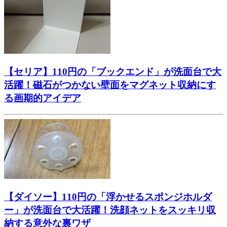
【セリア】110円の「ブックエンド」が洗面台で大
活躍！磁石がつかない壁面をマグネット収納にす
る画期的アイデア
【ダイソー】110円の「浮かせるスポンジホルダ
ー」が洗面台で大活躍！洗顔ネットをスッキリ収
納する意外な裏ワザ