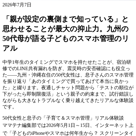
2026年7月7日
「親が設定の裏側まで知っている」と
思わせることが最大の抑止力。九州の
50代母が語る子どものスマホ管理のリ
アル
中学1年生のタイミングでスマホを持たせたことが、宿泊研
修でのLINE共有漏れを防ぎ、震災時の安否確認にも役立っ
た——九州・沖縄在住の50代女性は、息子さんのスマホ管理
を振り返り「あのタイミングで買ってあげて本当に良かっ
た」と綴ります。夜通しチャット問題から「テストの順位が
下がったら即制限復活」という親子の約束まで、試行錯誤し
ながらも大きなトラブルなく乗り越えてきたリアルな体験談
です。
50代女性と息子の「子育て＆スマホ管理」リアル体験談
ママテナ編集部では2026年5月1日～15日、インターネット上
で「子どものiPhoneやスマホは何年生から？ スクリーンタイ