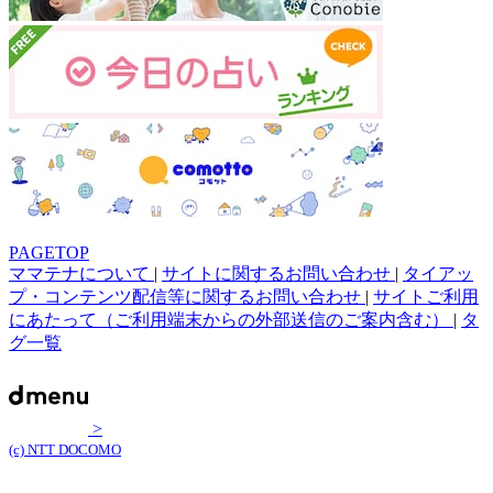
PAGETOP
ママテナについて
|
サイトに関するお問い合わせ
|
タイアッ
プ・コンテンツ配信等に関するお問い合わせ
|
サイトご利用
にあたって（ご利用端末からの外部送信のご案内含む）
|
タ
グ一覧
>
(c) NTT DOCOMO