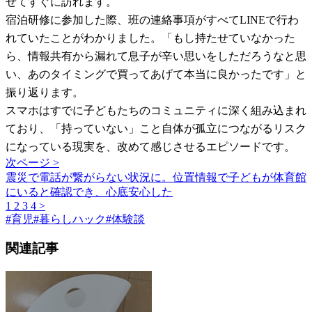
せてすぐに訪れます。
宿泊研修に参加した際、班の連絡事項がすべてLINEで行わ
れていたことがわかりました。「もし持たせていなかった
ら、情報共有から漏れて息子が辛い思いをしただろうなと思
い、あのタイミングで買ってあげて本当に良かったです」と
振り返ります。
スマホはすでに子どもたちのコミュニティに深く組み込まれ
ており、「持っていない」こと自体が孤立につながるリスク
になっている現実を、改めて感じさせるエピソードです。
次ページ >
震災で電話が繋がらない状況に。位置情報で子どもが体育館
にいると確認でき、心底安心した
1
2
3
4
>
#
育児
#
暮らしハック
#
体験談
関連記事