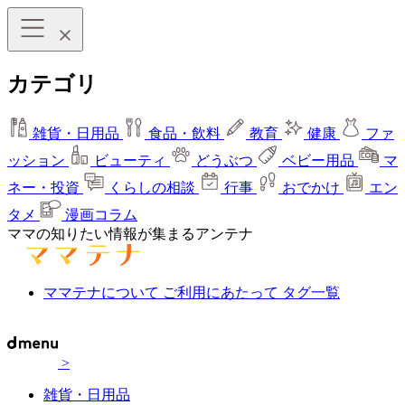
カテゴリ
雑貨・日用品
食品・飲料
教育
健康
ファ
ッション
ビューティ
どうぶつ
ベビー用品
マ
ネー・投資
くらしの相談
行事
おでかけ
エン
タメ
漫画コラム
ママの知りたい情報が集まるアンテナ
ママテナについて
ご利用にあたって
タグ一覧
>
雑貨・日用品