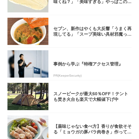
味くね？」「美味すぎる」やっぱこのク
オリティ...
セブン、新作はやくも大反響「うまく再
現してる」「スープ美味い具材邪魔って
くらい美...
事例から学ぶ『特権アクセス管理』
PR(KeeperSecurity)
スノーピークが最大60％OFF！テント
も焚き火台も楽天で大幅値下げ中
【薬味じゃない食べ方】香りが食欲そそ
る「ミョウガの豚バラ肉巻き」作ってみ
た！辛み...