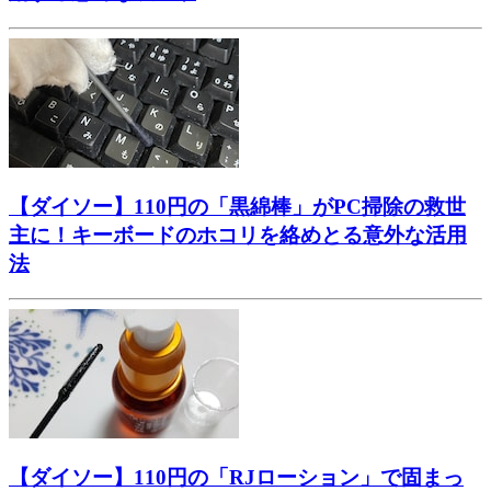
【ダイソー】110円の「黒綿棒」がPC掃除の救世
主に！キーボードのホコリを絡めとる意外な活用
法
【ダイソー】110円の「RJローション」で固まっ