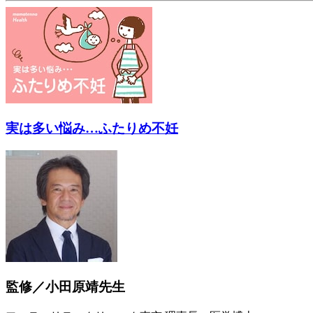
実は多い悩み…ふたりめ不妊
監修／小田原靖先生