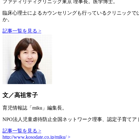
ファティリティクリニック東京 理事長。医学博士。
臨床心理士によるカウンセリングも行っているクリニックで
か。
記事一覧を見る >
文／高祖常子
育児情報誌「miku」編集長。
NPO法人児童虐待防止全国ネットワーク理事、認定子育てア
記事一覧を見る >
http://www.kosodate.co.jp/miku/ >