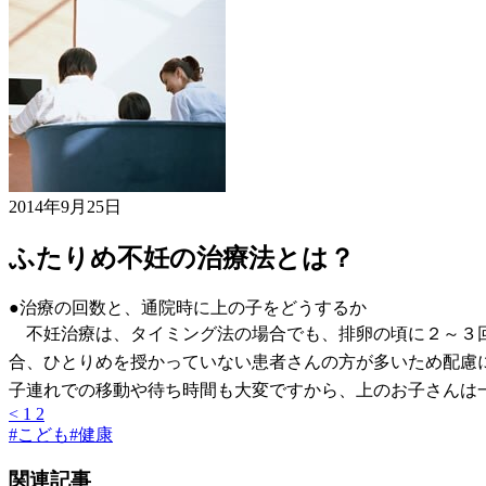
2014年9月25日
ふたりめ不妊の治療法とは？
●治療の回数と、通院時に上の子をどうするか
不妊治療は、タイミング法の場合でも、排卵の頃に２～３回
合、ひとりめを授かっていない患者さんの方が多いため配慮
子連れでの移動や待ち時間も大変ですから、上のお子さんは
<
1
2
#
こども
#
健康
関連記事