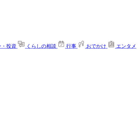
ー・投資
くらしの相談
行事
おでかけ
エンタメ