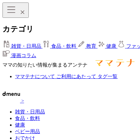
カテゴリ
雑貨・日用品
食品・飲料
教育
健康
ファ
漫画コラム
ママの知りたい情報が集まるアンテナ
ママテナについて
ご利用にあたって
タグ一覧
>
雑貨・日用品
食品・飲料
健康
ベビー用品
おでかけ