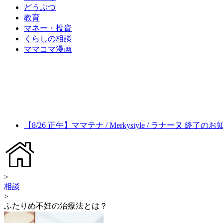
どうぶつ
教育
マネー・投資
くらしの相談
ママコマ漫画
【8/26 正午】ママテナ / Merkystyle / ラナーヌ 終了の
>
相談
>
ふたりめ不妊の治療法とは？