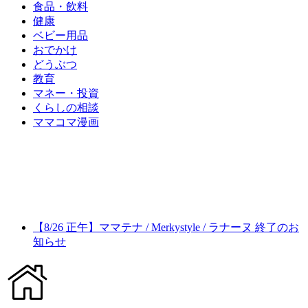
食品・飲料
健康
ベビー用品
おでかけ
どうぶつ
教育
マネー・投資
くらしの相談
ママコマ漫画
【8/26 正午】ママテナ / Merkystyle / ラナーヌ 終了のお
知らせ