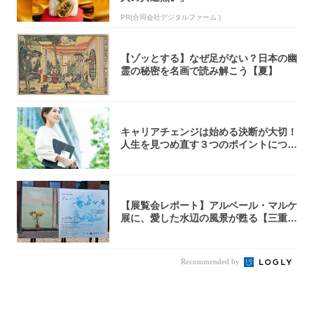
PR(合同会社デジタルファーム )
【ゾッとする】なぜ足がない？日本の幽
霊の秘密を名画で読み解こう【夏】
キャリアチェンジは始める決断が大切！
人生を見つめ直す３つのポイントについ
て解説し...
【展覧会レポート】アルベール・マルケ
展に、愛した水辺の風景が甦る【三重県
立美術館...
Recommended by