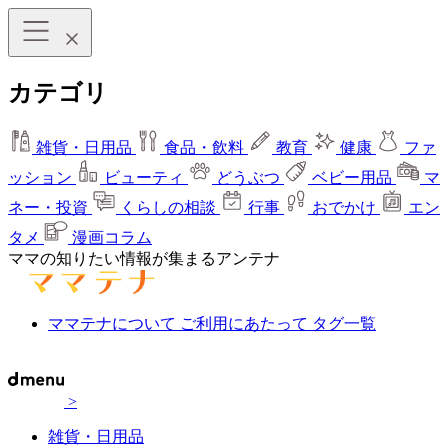
カテゴリ
雑貨・日用品
食品・飲料
教育
健康
ファ
ッション
ビューティ
どうぶつ
ベビー用品
マ
ネー・投資
くらしの相談
行事
おでかけ
エン
タメ
漫画コラム
ママの知りたい情報が集まるアンテナ
ママテナについて
ご利用にあたって
タグ一覧
>
雑貨・日用品