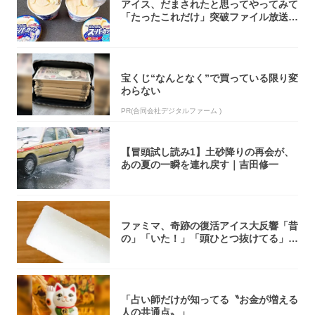
アイス、だまされたと思ってやってみて
「たったこれだけ」突破ファイル放送で
大注目！...
宝くじ“なんとなく”で買っている限り変
わらない
PR(合同会社デジタルファーム )
【冒頭試し読み1】土砂降りの再会が、
あの夏の一瞬を連れ戻す｜吉田修一
ファミマ、奇跡の復活アイス大反響「昔
の」「いた！」「頭ひとつ抜けてる」
「何本でも...
「占い師だけが知ってる〝お金が増える
人の共通点〟」