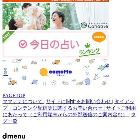
PAGETOP
ママテナについて
|
サイトに関するお問い合わせ
|
タイアッ
プ・コンテンツ配信等に関するお問い合わせ
|
サイトご利用
にあたって（ご利用端末からの外部送信のご案内含む）
|
タ
グ一覧