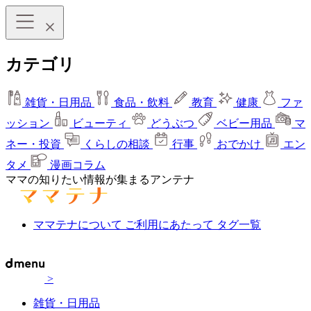
カテゴリ
雑貨・日用品
食品・飲料
教育
健康
ファ
ッション
ビューティ
どうぶつ
ベビー用品
マ
ネー・投資
くらしの相談
行事
おでかけ
エン
タメ
漫画コラム
ママの知りたい情報が集まるアンテナ
ママテナについて
ご利用にあたって
タグ一覧
>
雑貨・日用品