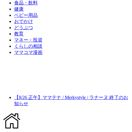
食品・飲料
健康
ベビー用品
おでかけ
どうぶつ
教育
マネー・投資
くらしの相談
ママコマ漫画
【8/26 正午】ママテナ / Merkystyle / ラナーヌ 終了のお
知らせ