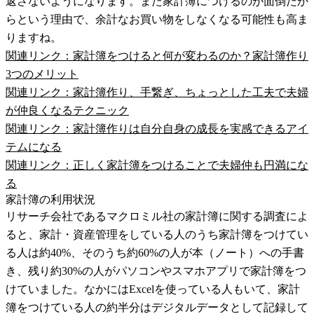
返さないようになります。また家計簿につけるのが面倒だか
らという理由で、余計なお買い物をしなくなる可能性も高ま
りますね。
関連リンク：家計簿をつけると何が変わるのか？家計簿作り
3つのメリット
関連リンク：家計簿作り、手繋ぎ、ちょっとした工夫で夫婦
が仲良くなるテクニック
関連リンク：家計簿作りは自分自身の成長を実感できるアイ
テムになる
関連リンク：正しく家計簿をつけることで夫婦仲も円満にな
る
家計簿の利用状況
リサーチ会社であるマクロミル社の家計簿に関する調査によ
ると、家計・資産管理をしている人のうち家計簿をつけてい
る人は約40%、そのうち約60%の人が本（ノート）への手書
き、残り約30%の人がパソコンやスマホアプリで家計簿をつ
けていました。なかにはExcelを使っている人もいて、家計
簿をつけている人の約半分はデジタルデータとして記録して