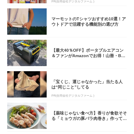
PR(合同会社デジタルファーム )
マーモットのTシャツおすすめ10選！ア
ウトドアで活躍する機能別の選び方
【最大40％OFF】ポータブルエアコン
＆ファンがAmazonでお得！山善・Bo
u...
「宝くじ、運じゃなかった」当たる人
は“同じこと”してる
PR(合同会社デジタルファーム )
【薬味じゃない食べ方】香りが食欲そそ
る「ミョウガの豚バラ肉巻き」作ってみ
た！辛み...