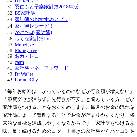
HFダイアリー
羽仁もと子案家計簿2018年版
B5家計簿
家計簿のおすすめアプリ
家計簿レシーピ！
かけ〜ぼ(家計簿)
らくな家計簿Pro
Monelyze
MoneyTree
おカネレコ
zaim
家計簿マネーフォワード
Dr.Wallet
FortuneCity
「毎年お給料は上がっているのになぜか貯金額が増えない」
「浪費グセが治らずに先行きが不安」と悩んでいる方、ぜひ
家計簿をつけることをおすすめします。毎月のお金の流れを
家計簿によって管理することでお金が貯まりやすくなり、将
来的な目標を達成しやすくなるからです。家計簿をつける意
味、長く続けるためのコツ、手書きの家計簿からパソコンや