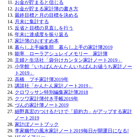
お金が貯まると信じる
お金が貯まる家計簿の書き方
最終目標と月の目標を決める
月末に集計する
反省と目標の見直しを行う
年末に達成度を振り返る
家計簿のおすすめ本
暮らし上手編集部 暮らし上手の家計簿2019
能率 ローラアシュレイメモリー 家計簿
主婦と生活社「袋分けカンタン家計ノート2019」
小学館「いちばんかんたんいちばんお値うち家計ノー
ト2019」
高橋 プチ家計簿2019年
講談社「かんたん家計ノート2019」
クロワッサン特別編集家計簿2018
クツワ家計簿付き手帳2019年
づんの家計簿ノート2019
細野真宏のつけるだけで「節約力」がアップする家計
ノート2019
家計ぼノートブック
李家幽竹の風水家計ノート2019毎日が開運日になる!