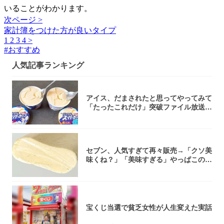
いることがわかります。
次ページ >
家計簿をつけた方が良いタイプ
1
2
3
4
>
#
おすすめ
人気記事ランキング
アイス、だまされたと思ってやってみて
「たったこれだけ」突破ファイル放送で
大注目！...
セブン、人気すぎて再々販売→「クソ美
味くね？」「美味すぎる」やっぱこのク
オリティ...
宝くじ当選で貧乏女性が人生変えた実話