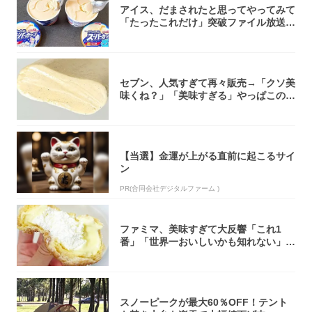
アイス、だまされたと思ってやってみて
「たったこれだけ」突破ファイル放送で
大注目！...
セブン、人気すぎて再々販売→「クソ美
味くね？」「美味すぎる」やっぱこのク
オリティ...
【当選】金運が上がる直前に起こるサイ
ン
PR(合同会社デジタルファーム )
ファミマ、美味すぎて大反響「これ1
番」「世界一おいしいかも知れない」
「飲めそう」
スノーピークが最大60％OFF！テント