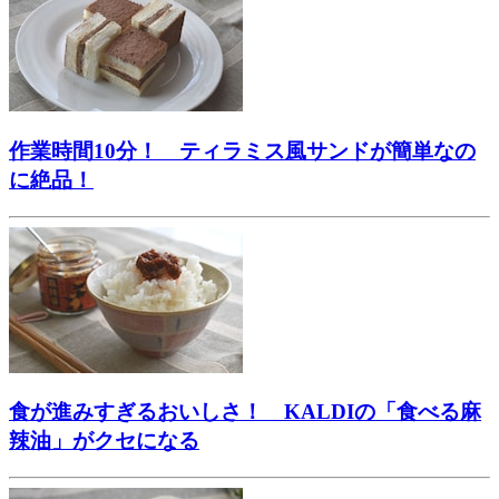
作業時間10分！ ティラミス風サンドが簡単なの
に絶品！
食が進みすぎるおいしさ！ KALDIの「食べる麻
辣油」がクセになる