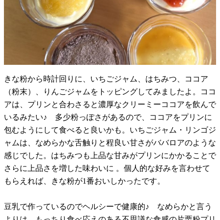
きな粉から時計回りに、いちごジャム、はちみつ、ココア
（粉末）、りんごジャムをトッピングしてみましたよ。ココ
アは、プリンと合わさると濃厚なクリーミーココアを飲んで
いるみたい♪ 多少粉っぽさがあるので、ココアをプリンに
包むようにして食べると良いかも。いちごジャム・リンゴジ
ャムは、なめらかな舌触りと程良い甘さがババロアのような
感じでした。はちみつも上品な甘みがプリンにかかることで
さらに上品さを増した味わいに 。個人的な好みを言わせて
もらえれば、きな粉が1番おいしかったです。
豆乳で作っているのでヘルシーで健康的♪ なめらかと言う
よりは、もっちり食べ応えのある不思議な食感の片栗粉プリ