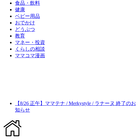
食品・飲料
健康
ベビー用品
おでかけ
どうぶつ
教育
マネー・投資
くらしの相談
ママコマ漫画
【8/26 正午】ママテナ / Merkystyle / ラナーヌ 終了のお
知らせ