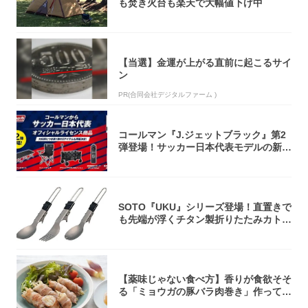
も焚き火台も楽天で大幅値下げ中
【当選】金運が上がる直前に起こるサイ
ン
PR(合同会社デジタルファーム )
コールマン『J.ジェットブラック』第2
弾登場！サッカー日本代表モデルの新作
5アイ...
SOTO『UKU』シリーズ登場！直置きで
も先端が浮くチタン製折りたたみカトラ
リー
【薬味じゃない食べ方】香りが食欲そそ
る「ミョウガの豚バラ肉巻き」作ってみ
た！辛み...