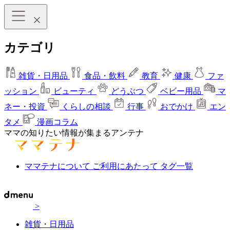
カテゴリ
雑貨・日用品
食品・飲料
教育
健康
ファ
ッション
ビューティ
どうぶつ
ベビー用品
マ
ネー・投資
くらしの相談
行事
おでかけ
エン
タメ
漫画コラム
ママの知りたい情報が集まるアンテナ
ママテナについて
ご利用にあたって
タグ一覧
>
雑貨・日用品