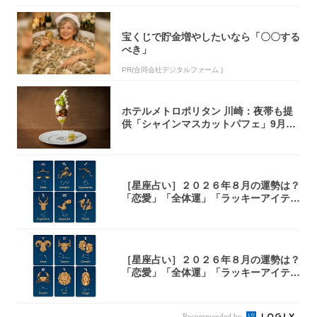
宝くじで貯金増やしたいなら「〇〇する
べき」
PR(合同会社デジタルファーム )
ホテルメトロポリタン 川崎：夜帯も提
供「シャインマスカットパフェ」9月1
日より3...
［星座占い］２０２６年８月の運勢は？
「恋愛」「全体運」「ラッキーアイテ
ム」てんび...
［星座占い］２０２６年８月の運勢は？
「恋愛」「全体運」「ラッキーアイテ
ム」おひつ...
Recommended by