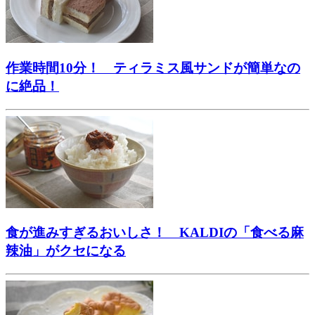
作業時間10分！ ティラミス風サンドが簡単なの
に絶品！
食が進みすぎるおいしさ！ KALDIの「食べる麻
辣油」がクセになる