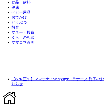
食品・飲料
健康
ベビー用品
おでかけ
どうぶつ
教育
マネー・投資
くらしの相談
ママコマ漫画
【8/26 正午】ママテナ / Merkystyle / ラナーヌ 終了のお
知らせ