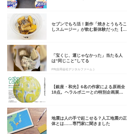
大注目！...
セブンでもろ活！新作「焼きとうもろこ
しスムージー」が飲む新体験だった【東
京の一部...
「宝くじ、運じゃなかった」当たる人
は“同じこと”してる
PR(合同会社デジタルファーム )
【銀座・和光】6名の作家による原画全
18点。ヘラルボニーとの特別企画展「G
OOD...
地震は人の手で起こせる？人工地震の正
体とは……専門家に聞きました