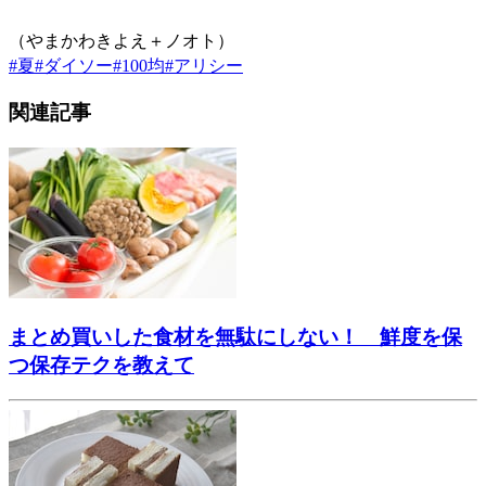
（やまかわきよえ＋ノオト）
#
夏
#
ダイソー
#
100均
#
アリシー
関連記事
まとめ買いした食材を無駄にしない！ 鮮度を保
つ保存テクを教えて