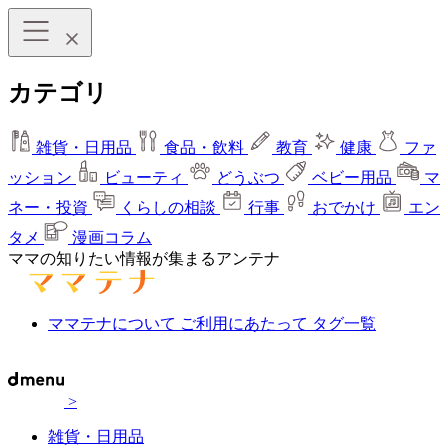
カテゴリ
雑貨・日用品
食品・飲料
教育
健康
ファ
ッション
ビューティ
どうぶつ
ベビー用品
マ
ネー・投資
くらしの相談
行事
おでかけ
エン
タメ
漫画コラム
ママの知りたい情報が集まるアンテナ
ママテナについて
ご利用にあたって
タグ一覧
>
雑貨・日用品