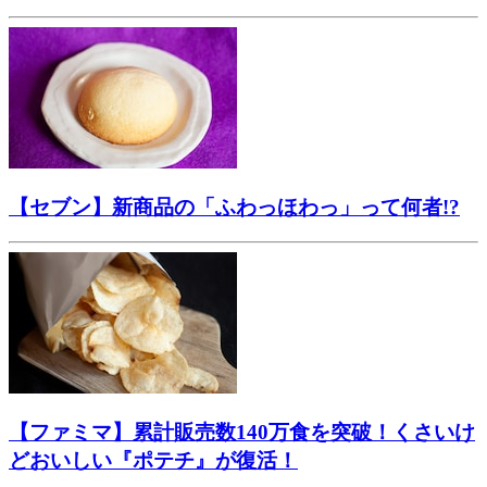
【セブン】新商品の「ふわっほわっ」って何者!?
【ファミマ】累計販売数140万食を突破！くさいけ
どおいしい『ポテチ』が復活！