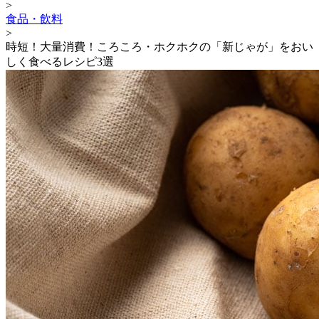
>
食品・飲料
>
時短！大量消費！ころころ・ホクホクの「新じゃが」をおい
しく食べるレシピ3選