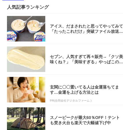
人気記事ランキング
アイス、だまされたと思ってやってみて
「たったこれだけ」突破ファイル放送で
大注目！...
セブン、人気すぎて再々販売→「クソ美
味くね？」「美味すぎる」やっぱこのク
オリティ...
玄関に〇〇置いてる人は金運落ちてま
す…金運を上げる方法とは
PR(合同会社デジタルファーム )
スノーピークが最大60％OFF！テント
も焚き火台も楽天で大幅値下げ中