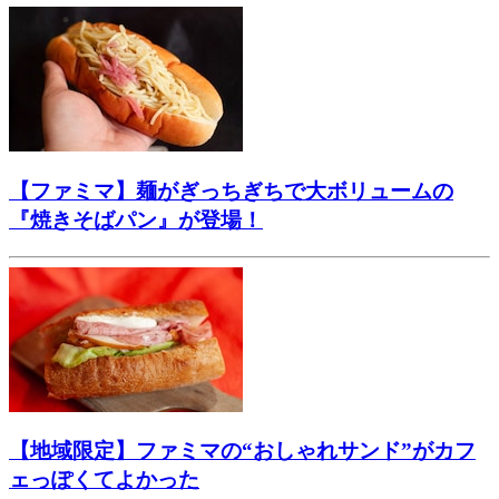
【ファミマ】麺がぎっちぎちで大ボリュームの
『焼きそばパン』が登場！
【地域限定】ファミマの“おしゃれサンド”がカフ
ェっぽくてよかった