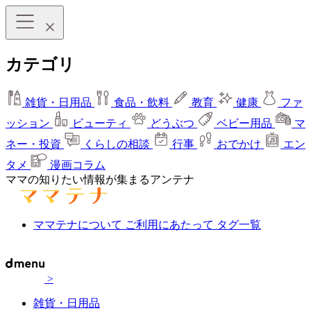
カテゴリ
雑貨・日用品
食品・飲料
教育
健康
ファ
ッション
ビューティ
どうぶつ
ベビー用品
マ
ネー・投資
くらしの相談
行事
おでかけ
エン
タメ
漫画コラム
ママの知りたい情報が集まるアンテナ
ママテナについて
ご利用にあたって
タグ一覧
>
雑貨・日用品