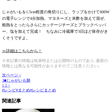
じゃがいもを1.5cm程度の角切りにし、ラップをかけて600W
の電子レンジで4分加熱。マヨネーズと米酢を加えて混ぜ、
粗熱をとったらさらにカッテージチーズとブラックペッパ
ー、塩を加えて完成！ ちなみに冷蔵庫で3日ほど保存がき
くそうですよ。
≫詳細はこちらから！
※本記事の情報は執筆時または公開時のものであり､最新の
情報とは異なる可能性がありますのでご注意ください｡
次ページ >
3■じゃがいも餅
1
2
>
#
レシピ
#
まとめ
#
レシピまとめ
関連記事