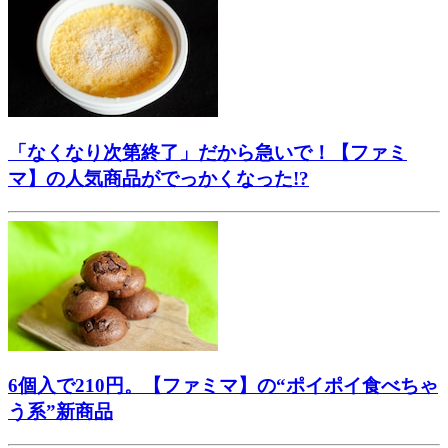
「なくなり次第終了」だから急いで！【ファミ
マ】の人気商品がでっかくなった!?
6個入で210円。【ファミマ】の“ポイポイ食べちゃ
う系”新商品