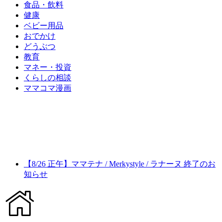
食品・飲料
健康
ベビー用品
おでかけ
どうぶつ
教育
マネー・投資
くらしの相談
ママコマ漫画
【8/26 正午】ママテナ / Merkystyle / ラナーヌ 終了のお
知らせ