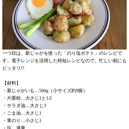
一つ目は、新じゃがを使った「のり塩ポテト」のレシピで
す。電子レンジを活用した時短レシピなので、忙しい朝にも
ピッタリ!?
【材料】
・新じゃがいも…500g（小サイズ約9個）
・片栗粉…大さじ1と1/2
・サラダ油…大さじ3
・ごま油…大さじ1
・青のり…小さじ1
・塩…適量