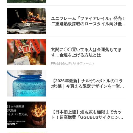
ユニフレーム『ファイアレイル』発売！
二重遮熱板搭載のロースタイル向け低型
焚き火台
玄関に〇〇置いてる人は金運落ちてま
す…金運を上げる方法とは
PR(合同会社デジタルファーム )
【2026年最新】ナルゲンボトルのコラ
ボ5選｜今買える限定デザインを一挙紹
介！
【日本初上陸】煙も灰も極限までカッ
ト！超高燃費『GGUBUSサイクロン焚
火台』が...