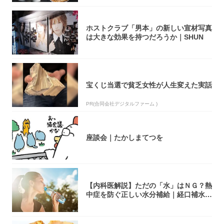
ホストクラブ「男本」の新しい宣材写真
は大きな効果を持つだろうか｜SHUN
宝くじ当選で貧乏女性が人生変えた実話
PR(合同会社デジタルファーム )
座談会｜たかしまてつを
【内科医解説】ただの「水」はＮＧ？熱
中症を防ぐ正しい水分補給｜経口補水
液・スポド...