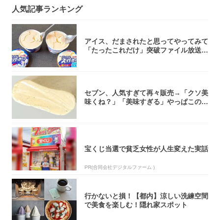
人気記事ランキング
アイス、だまされたと思ってやってみて
「たったこれだけ」突破ファイル放送で
大注目！...
セブン、人気すぎて再々販売→「クソ美
味くね？」「美味すぎる」やっぱこのク
オリティ...
宝くじ当選で貧乏女性が人生変えた実話
PR(合同会社デジタルファーム )
行かないと損！【都内】涼しい洗練空間
で美食を楽しむ！隠れ家スポット