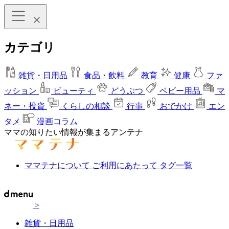
カテゴリ
雑貨・日用品
食品・飲料
教育
健康
ファ
ッション
ビューティ
どうぶつ
ベビー用品
マ
ネー・投資
くらしの相談
行事
おでかけ
エン
タメ
漫画コラム
ママの知りたい情報が集まるアンテナ
ママテナについて
ご利用にあたって
タグ一覧
>
雑貨・日用品