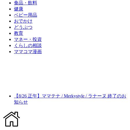
食品・飲料
健康
ベビー用品
おでかけ
どうぶつ
教育
マネー・投資
くらしの相談
ママコマ漫画
【8/26 正午】ママテナ / Merkystyle / ラナーヌ 終了のお
知らせ