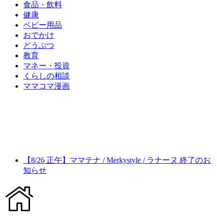
食品・飲料
健康
ベビー用品
おでかけ
どうぶつ
教育
マネー・投資
くらしの相談
ママコマ漫画
【8/26 正午】ママテナ / Merkystyle / ラナーヌ 終了のお
知らせ