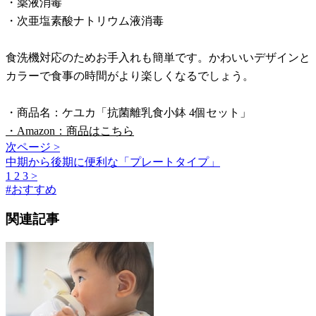
・薬液消毒
・次亜塩素酸ナトリウム液消毒
食洗機対応のためお手入れも簡単です。かわいいデザインと
カラーで食事の時間がより楽しくなるでしょう。
・商品名：ケユカ「抗菌離乳食小鉢 4個セット」
・Amazon：商品はこちら
次ページ >
中期から後期に便利な「プレートタイプ」
1
2
3
>
#
おすすめ
関連記事