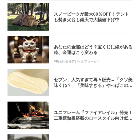
スノーピークが最大60％OFF！テント
も焚き火台も楽天で大幅値下げ中
あなたの金運はどう？宝くじに縁がある
時、金運はこう変わる
PR(合同会社デジタルファーム )
セブン、人気すぎて再々販売→「クソ美
味くね？」「美味すぎる」やっぱこのク
オリティ...
ユニフレーム『ファイアレイル』発売！
二重遮熱板搭載のロースタイル向け低型
焚き火台