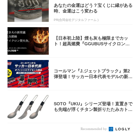
あなたの金運はどう？宝くじに縁がある
時、金運はこう変わる
PR(合同会社デジタルファーム )
【日本初上陸】煙も灰も極限までカッ
ト！超高燃費『GGUBUSサイクロン焚
火台』が...
コールマン『J.ジェットブラック』第2
弾登場！サッカー日本代表モデルの新作
5アイ...
SOTO『UKU』シリーズ登場！直置きで
も先端が浮くチタン製折りたたみカトラ
リー
Recommended by