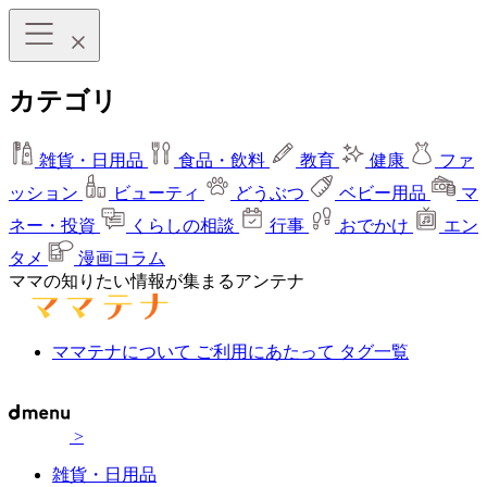
カテゴリ
雑貨・日用品
食品・飲料
教育
健康
ファ
ッション
ビューティ
どうぶつ
ベビー用品
マ
ネー・投資
くらしの相談
行事
おでかけ
エン
タメ
漫画コラム
ママの知りたい情報が集まるアンテナ
ママテナについて
ご利用にあたって
タグ一覧
>
雑貨・日用品