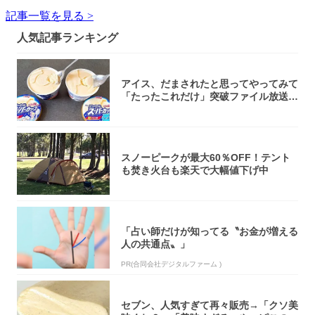
記事一覧を見る >
人気記事ランキング
アイス、だまされたと思ってやってみて
「たったこれだけ」突破ファイル放送で
大注目！...
スノーピークが最大60％OFF！テント
も焚き火台も楽天で大幅値下げ中
「占い師だけが知ってる〝お金が増える
人の共通点〟」
PR(合同会社デジタルファーム )
セブン、人気すぎて再々販売→「クソ美