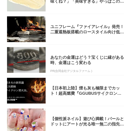
味くね？」「美味すぎる」やっぱこのク
オリティ...
ユニフレーム『ファイアレイル』発売！
二重遮熱板搭載のロースタイル向け低型
焚き火台
あなたの金運はどう？宝くじに縁がある
時、金運はこう変わる
PR(合同会社デジタルファーム )
【日本初上陸】煙も灰も極限までカッ
ト！超高燃費『GGUBUSサイクロン焚
火台』が...
【個性派ネイル】遊び心満載！パールと
ドットにアートが光る唯一無二の指先が
完成！