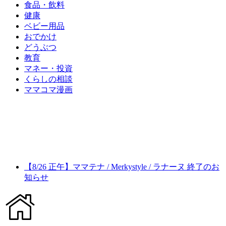
食品・飲料
健康
ベビー用品
おでかけ
どうぶつ
教育
マネー・投資
くらしの相談
ママコマ漫画
【8/26 正午】ママテナ / Merkystyle / ラナーヌ 終了のお
知らせ