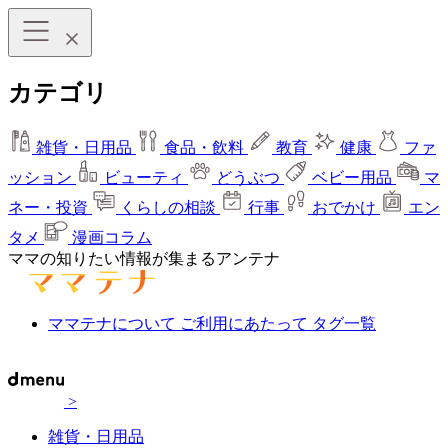
カテゴリ
雑貨・日用品
食品・飲料
教育
健康
ファ
ッション
ビューティ
どうぶつ
ベビー用品
マ
ネー・投資
くらしの相談
行事
おでかけ
エン
タメ
漫画コラム
ママの知りたい情報が集まるアンテナ
ママテナについて
ご利用にあたって
タグ一覧
>
雑貨・日用品