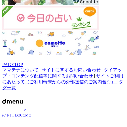
PAGETOP
ママテナについて
|
サイトに関するお問い合わせ
|
タイアッ
プ・コンテンツ配信等に関するお問い合わせ
|
サイトご利用
にあたって（ご利用端末からの外部送信のご案内含む）
|
タ
グ一覧
>
(c) NTT DOCOMO