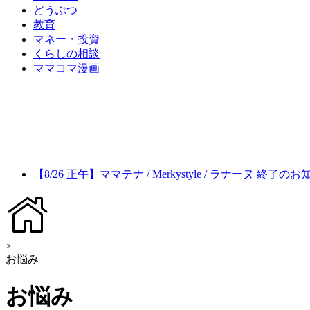
どうぶつ
教育
マネー・投資
くらしの相談
ママコマ漫画
【8/26 正午】ママテナ / Merkystyle / ラナーヌ 終了の
>
お悩み
お悩み