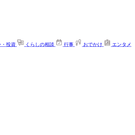
ー・投資
くらしの相談
行事
おでかけ
エンタメ