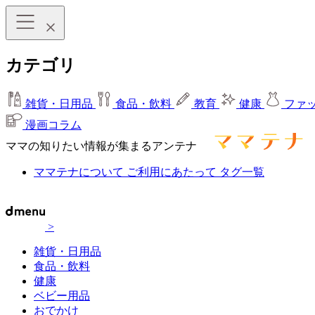
カテゴリ
雑貨・日用品
食品・飲料
教育
健康
ファ
漫画コラム
ママの知りたい情報が集まるアンテナ
ママテナについて
ご利用にあたって
タグ一覧
>
雑貨・日用品
食品・飲料
健康
ベビー用品
おでかけ