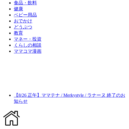
食品・飲料
健康
ベビー用品
おでかけ
どうぶつ
教育
マネー・投資
くらしの相談
ママコマ漫画
【8/26 正午】ママテナ / Merkystyle / ラナーヌ 終了のお
知らせ