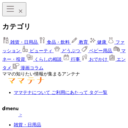
カテゴリ
雑貨・日用品
食品・飲料
教育
健康
ファ
ッション
ビューティ
どうぶつ
ベビー用品
マ
ネー・投資
くらしの相談
行事
おでかけ
エン
タメ
漫画コラム
ママの知りたい情報が集まるアンテナ
ママテナについて
ご利用にあたって
タグ一覧
>
雑貨・日用品