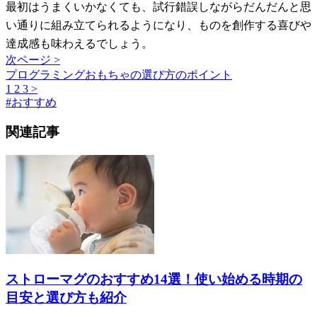
最初はうまくいかなくても、試行錯誤しながらだんだんと思
い通りに組み立てられるようになり、ものを創作する喜びや
達成感も味わえるでしょう。
次ページ >
プログラミングおもちゃの選び方のポイント
1
2
3
>
#
おすすめ
関連記事
ストローマグのおすすめ14選！使い始める時期の
目安と選び方も紹介