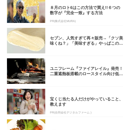
８月のロト6はこの方法で買え!!６つの
数字が『完全一致』する方法
PR(株式会社MURA)
セブン、人気すぎて再々販売→「クソ美
味くね？」「美味すぎる」やっぱこのク
オリティ...
ユニフレーム『ファイアレイル』発売！
二重遮熱板搭載のロースタイル向け低型
焚き火台
宝くじ当たる人だけがやっていること、
教えます
PR(合同会社デジタルファーム )