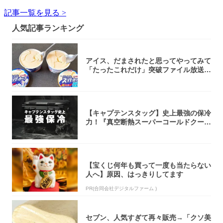
記事一覧を見る >
人気記事ランキング
アイス、だまされたと思ってやってみて
「たったこれだけ」突破ファイル放送で
大注目！...
【キャプテンスタッグ】史上最強の保冷
力！『真空断熱スーパーコールドクーラ
ーボック...
【宝くじ何年も買って一度も当たらない
人へ】原因、はっきりしてます
PR(合同会社デジタルファーム )
セブン、人気すぎて再々販売→「クソ美