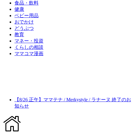
食品・飲料
健康
ベビー用品
おでかけ
どうぶつ
教育
マネー・投資
くらしの相談
ママコマ漫画
【8/26 正午】ママテナ / Merkystyle / ラナーヌ 終了のお
知らせ