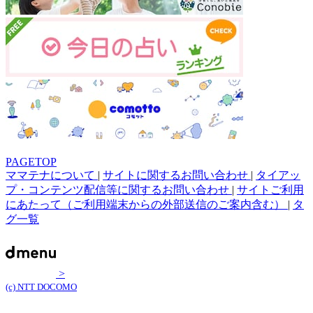
PAGETOP
ママテナについて
|
サイトに関するお問い合わせ
|
タイアッ
プ・コンテンツ配信等に関するお問い合わせ
|
サイトご利用
にあたって（ご利用端末からの外部送信のご案内含む）
|
タ
グ一覧
>
(c) NTT DOCOMO