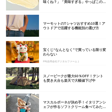
味くね？」「美味すぎる」やっぱこのク
オリティ...
マーモットのTシャツおすすめ10選！ア
ウトドアで活躍する機能別の選び方
宝くじ“なんとなく”で買っている限り変
わらない
PR(合同会社デジタルファーム )
スノーピークが最大60％OFF！テント
も焚き火台も楽天で大幅値下げ中
マスカルポーネが決め手！イタリアンシ
ェフが作るソフトクリーム食べてみた!
『ナポリ...