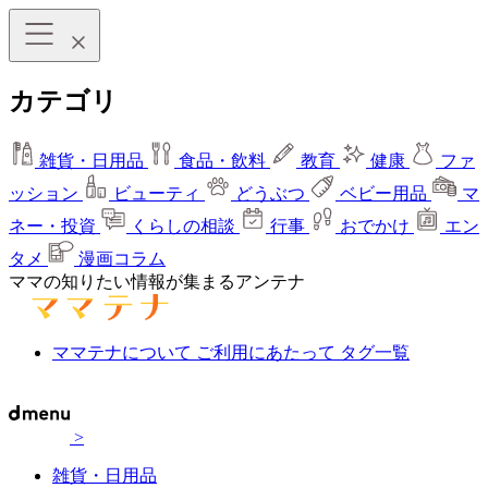
カテゴリ
雑貨・日用品
食品・飲料
教育
健康
ファ
ッション
ビューティ
どうぶつ
ベビー用品
マ
ネー・投資
くらしの相談
行事
おでかけ
エン
タメ
漫画コラム
ママの知りたい情報が集まるアンテナ
ママテナについて
ご利用にあたって
タグ一覧
>
雑貨・日用品