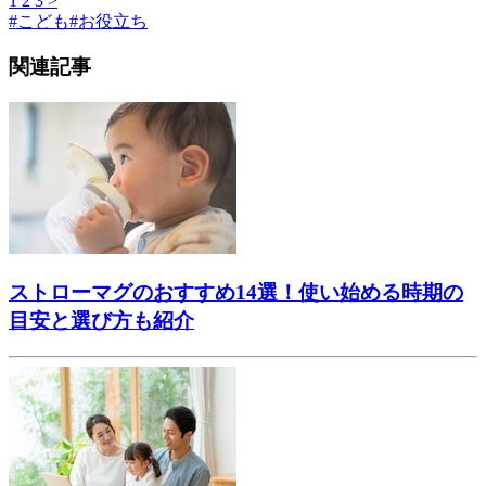
1
2
3
>
#
こども
#
お役立ち
関連記事
ストローマグのおすすめ14選！使い始める時期の
目安と選び方も紹介