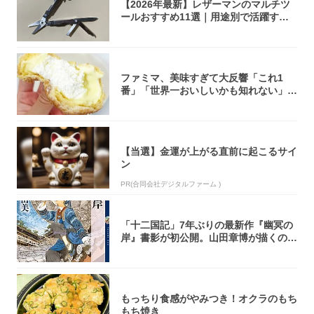
【2026年最新】レザーマンのマルチツ
ールおすすめ11選｜用途別で活躍する
モデル...
ファミマ、美味すぎて大反響「これ1
番」「世界一おいしいかも知れない」
「飲めそう」
【当選】金運が上がる直前に起こるサイ
ン
PR(合同会社デジタルファーム )
「十二国記」7年ぶりの最新作『幽冥の
岸』書影が初公開。山田章博が描くのは
謎めいた...
もっちり食感がやみつき！オクラのもち
もち焼き