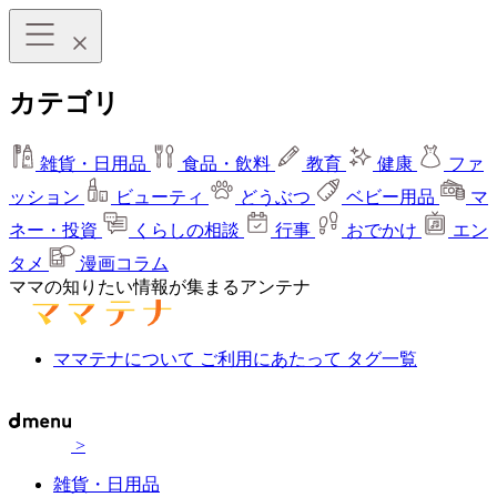
カテゴリ
雑貨・日用品
食品・飲料
教育
健康
ファ
ッション
ビューティ
どうぶつ
ベビー用品
マ
ネー・投資
くらしの相談
行事
おでかけ
エン
タメ
漫画コラム
ママの知りたい情報が集まるアンテナ
ママテナについて
ご利用にあたって
タグ一覧
>
雑貨・日用品