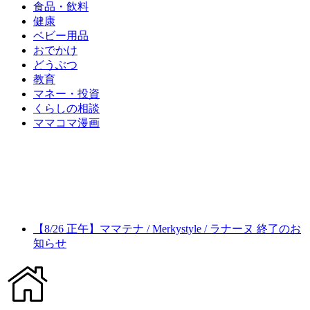
食品・飲料
健康
ベビー用品
おでかけ
どうぶつ
教育
マネー・投資
くらしの相談
ママコマ漫画
【8/26 正午】ママテナ / Merkystyle / ラナーヌ 終了のお
知らせ