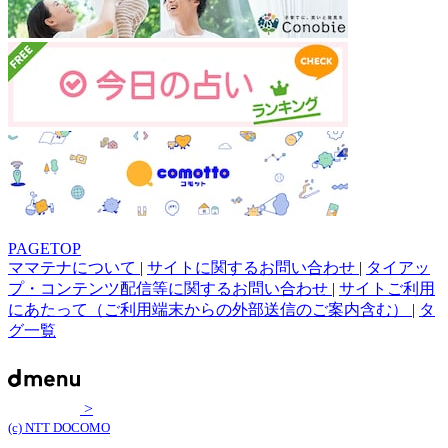
PAGETOP
ママテナについて
|
サイトに関するお問い合わせ
|
タイアッ
プ・コンテンツ配信等に関するお問い合わせ
|
サイトご利用
にあたって（ご利用端末からの外部送信のご案内含む）
|
タ
グ一覧
>
(c) NTT DOCOMO