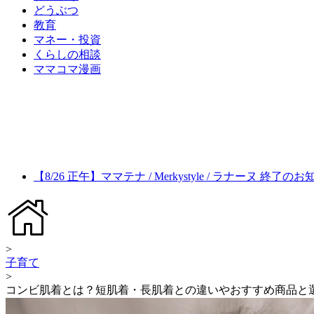
どうぶつ
教育
マネー・投資
くらしの相談
ママコマ漫画
【8/26 正午】ママテナ / Merkystyle / ラナーヌ 終了の
>
子育て
>
コンビ肌着とは？短肌着・長肌着との違いやおすすめ商品と