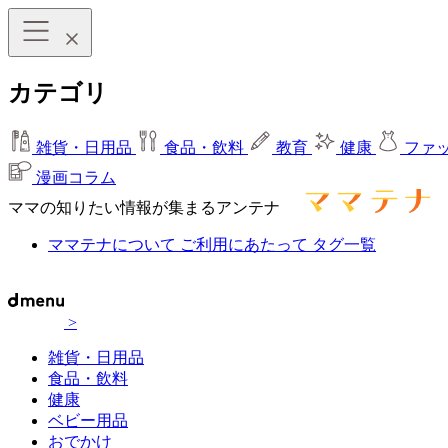
カテゴリ
雑貨・日用品
食品・飲料
教育
健康
ファ
漫画コラム
ママの知りたい情報が集まるアンテナ
ママテナについて
ご利用にあたって
タグ一覧
>
雑貨・日用品
食品・飲料
健康
ベビー用品
おでかけ