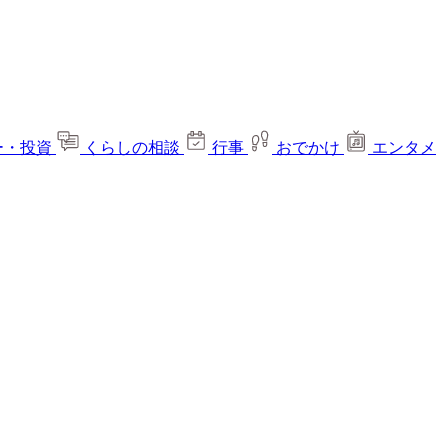
ー・投資
くらしの相談
行事
おでかけ
エンタメ