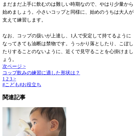
まだまだ上手に飲むのは難しい時期なので、やはり少量から
始めましょう。小さいコップと同様に、始めのうちは大人が
支えて練習します。
なお、コップの扱いが上達し、1人で安定して持てるように
なってきても油断は禁物です。うっかり落としたり、こぼし
たりすることのないように、近くで見守ることを心掛けまし
ょう。
次ページ >
コップ飲みの練習に適した形状は？
1
2
3
>
#
こども
#
お役立ち
関連記事