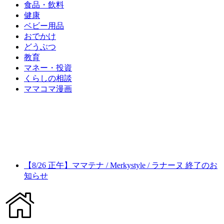
食品・飲料
健康
ベビー用品
おでかけ
どうぶつ
教育
マネー・投資
くらしの相談
ママコマ漫画
【8/26 正午】ママテナ / Merkystyle / ラナーヌ 終了のお
知らせ