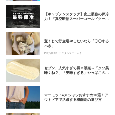
【キャプテンスタッグ】史上最強の保冷
力！『真空断熱スーパーコールドクーラ
ーボック...
宝くじで貯金増やしたいなら「〇〇する
べき」
PR(合同会社デジタルファーム )
セブン、人気すぎて再々販売→「クソ美
味くね？」「美味すぎる」やっぱこのク
オリティ...
マーモットのTシャツおすすめ10選！ア
ウトドアで活躍する機能別の選び方