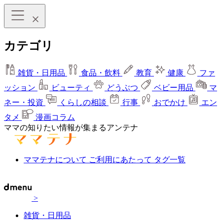
カテゴリ
雑貨・日用品
食品・飲料
教育
健康
ファ
ッション
ビューティ
どうぶつ
ベビー用品
マ
ネー・投資
くらしの相談
行事
おでかけ
エン
タメ
漫画コラム
ママの知りたい情報が集まるアンテナ
ママテナについて
ご利用にあたって
タグ一覧
>
雑貨・日用品