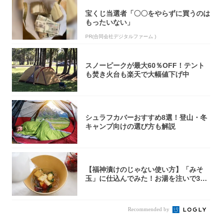
宝くじ当選者「〇〇をやらずに買うのは
もったいない」
PR(合同会社デジタルファーム )
スノーピークが最大60％OFF！テント
も焚き火台も楽天で大幅値下げ中
シュラフカバーおすすめ8選！登山・冬
キャンプ向けの選び方も解説
【福神漬けのじゃない使い方】「みそ
玉」に仕込んでみた！お湯を注いで30
秒で…朝の...
Recommended by