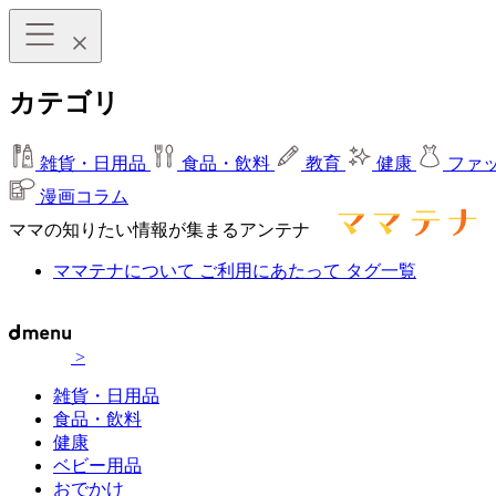
カテゴリ
雑貨・日用品
食品・飲料
教育
健康
ファ
漫画コラム
ママの知りたい情報が集まるアンテナ
ママテナについて
ご利用にあたって
タグ一覧
>
雑貨・日用品
食品・飲料
健康
ベビー用品
おでかけ