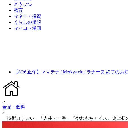
どうぶつ
教育
マネー・投資
くらしの相談
ママコマ漫画
【8/26 正午】ママテナ / Merkystyle / ラナーヌ 終了の
>
食品・飲料
>
「技術力すごい」「人生で一番」『やわもちアイス』史上初