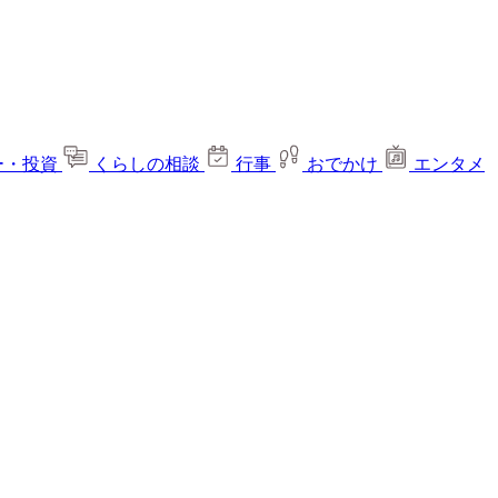
ー・投資
くらしの相談
行事
おでかけ
エンタメ