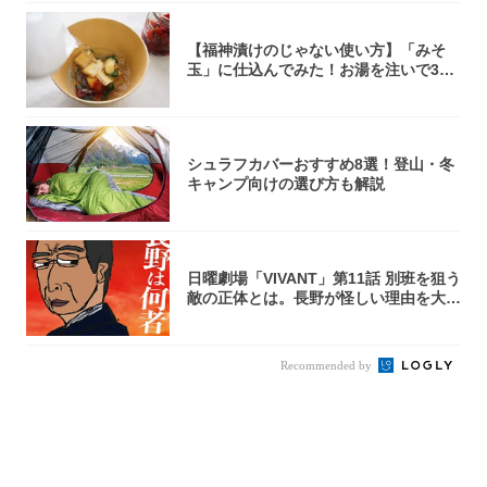
【福神漬けのじゃない使い方】「みそ
玉」に仕込んでみた！お湯を注いで30
秒で…朝の...
シュラフカバーおすすめ8選！登山・冬
キャンプ向けの選び方も解説
日曜劇場「VIVANT」第11話 別班を狙う
敵の正体とは。長野が怪しい理由を大
考...
Recommended by