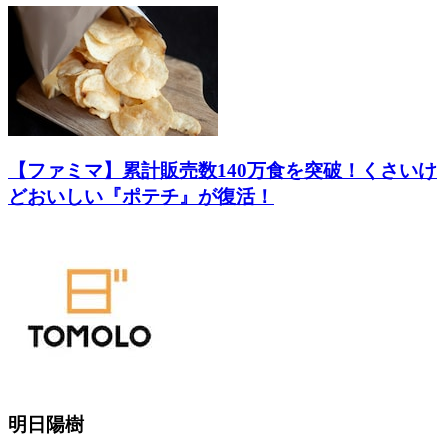
【ファミマ】累計販売数140万食を突破！くさいけ
どおいしい『ポテチ』が復活！
明日陽樹