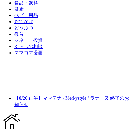
食品・飲料
健康
ベビー用品
おでかけ
どうぶつ
教育
マネー・投資
くらしの相談
ママコマ漫画
【8/26 正午】ママテナ / Merkystyle / ラナーヌ 終了のお
知らせ