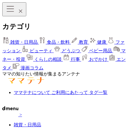
カテゴリ
雑貨・日用品
食品・飲料
教育
健康
ファ
ッション
ビューティ
どうぶつ
ベビー用品
マ
ネー・投資
くらしの相談
行事
おでかけ
エン
タメ
漫画コラム
ママの知りたい情報が集まるアンテナ
ママテナについて
ご利用にあたって
タグ一覧
>
雑貨・日用品