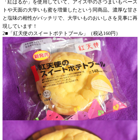
「紅はるか」を使用していて、アイス中のさつまいもペース
トや天面の大学いも蜜を増量したという同商品。濃厚な甘さ
と塩味の相性がバッチリで、大学いものおいしさを見事に再
現しています！
2■「紅天使のスイートポテトブール」（税込160円）