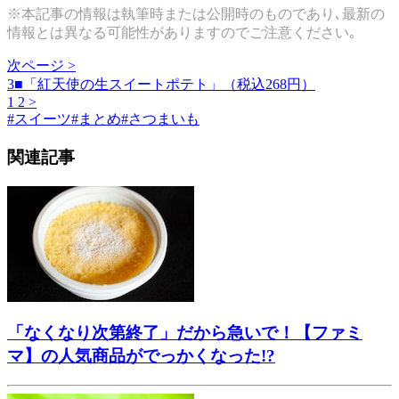
※本記事の情報は執筆時または公開時のものであり､最新の
情報とは異なる可能性がありますのでご注意ください｡
次ページ >
3■「紅天使の生スイートポテト」（税込268円）
1
2
>
#
スイーツ
#
まとめ
#
さつまいも
関連記事
「なくなり次第終了」だから急いで！【ファミ
マ】の人気商品がでっかくなった!?