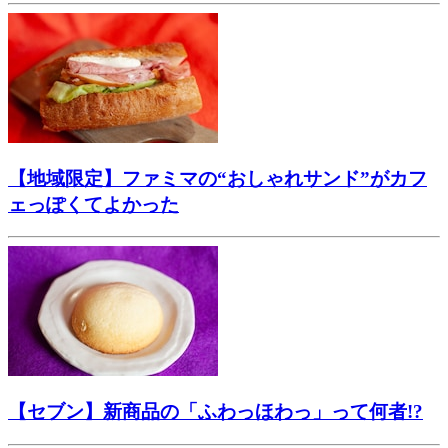
【地域限定】ファミマの“おしゃれサンド”がカフ
ェっぽくてよかった
【セブン】新商品の「ふわっほわっ」って何者!?