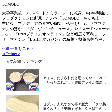
TOMOLO
大学卒業後、アルバイトからライターに転身。約4年間編集
プロダクションに所属したのち「TOMOLO」を立ち上げ、
主にウェブメディアの運営や編集・執筆を行う。『ママテ
ナ』のほか、『ダ・ヴィンチニュース』や『スーモジャーナ
ル』、『FNNプライムオンライン』など幅広く寄稿し、フ
リーマガジン『BizHintマガジン』の編集・執筆も担当中。
記事一覧を見る >
≫Twitter >
人気記事ランキング
アイス、だまされたと思ってやってみて
「たったこれだけ」突破ファイル放送で
大注目！...
セブン、人気すぎて再々販売→「クソ美
味くね？」「美味すぎる」やっぱこのク