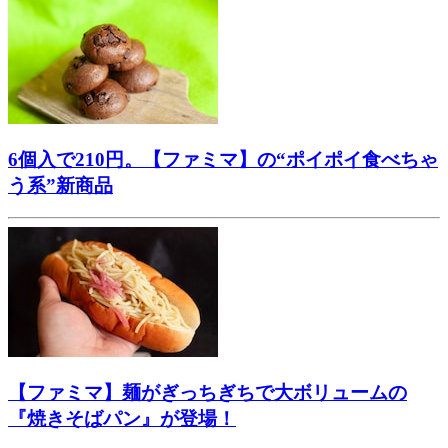
6個入で210円。【ファミマ】の“ポイポイ食べちゃ
う系”新商品
【ファミマ】麺がぎっちぎちで大ボリュームの
『焼きそばパン』が登場！